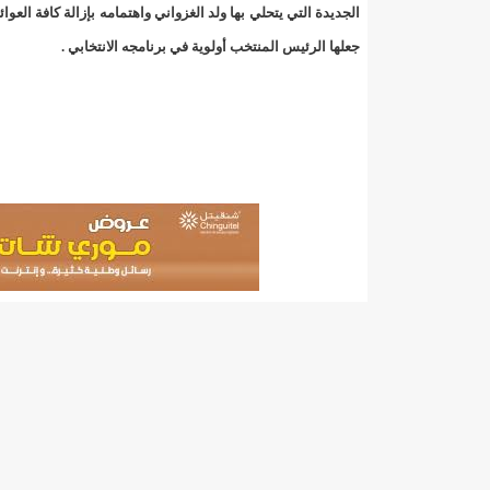
"حلف الوفاق الوطني" بقيادة العلامة الشيخ الفخامة و
الجديدة التي يتحلي بها ولد الغزواني واهتمامه بإزالة كافة ال
جعلها الرئيس المنتخب أولوية في برنامجه الانتخابي .
"شنقيتل" تعلن عن تعاون جديد مع شركة belN الاعلامية/إينشيري
"شنقيتل" تعلن عن تعاون جديد مع شركة belN الاعلامية/إينشيري
"شنقيتل" تعلن عن تعاون جديد مع شركة belN الاعلامية/إينشيري
"معادن موريتانيا" تتراجع عن إتفاق مع شركات التعدين
"معادن موريتانيا" تسبب في وفاة منقب في “منطقة ازكو
"موريتل"تحمل العلامة التجارية الجديدة(Moov Mauritel)/إينشيري
10عادات غذائية خاطئة يجب تجنبها في رمضان/إينشيري
11وفاة شخصا في حادث سير غرب بوتلميت و غزواني يعزي/إينشيري
12دولة بينها موريتانيا تشارك في مناورات عسكرية/إينشيري