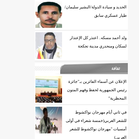
الحديد و سيادة الدولة/البشير سليمان/
طيار عسكري سابق
ولد أحمد مسكه.. اعتذر كل الإعتذار
لسكان ومنحدري مدينة تجكجة
ثقافة
الإعلان عن أسماء الفائزين بـ”جائزة
DREN جديد لولاية نواذييو/إينشيري
رئيس الجمهورية لحفظ وفهم المتون
المحظرية”
في ثاني أيام مهرجان نواكشوط
للشعر العربي(خمسة شعراء في أولى
أمسيات "مهرجان نواكشوط للشعر
العربي)