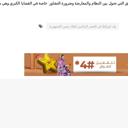
لد الشيخ سيديا يخطف الأضواء في الاستقبالات في روصو/إينشيري
عوائق التي تحول بين النظام والمعارضة وضرورة التشاور خاصة في القضايا الكبري وهي م
"شنقيتل" تعلن عن تعاون جديد مع شركة belN الاعلامية/إينشيري
ولد انويكظ في القصر الرئاسي للقاء رئيس الجمهورية
"شنقيتل" تعلن عن تعاون جديد مع شركة belN الاعلامية/إينشيري
"محاولة انقلاب" في النيجر قبل تنصيب الرئيس الجديد/إينشير
 لصالح شركة "كنز ماينيغ“/إينشيري
لة” إثر انهيار بئر تنقيب (أسماء)/إينشيري
"ملف العشرية" يصل غرفة الا
"موف موريتل"توزع سلالا غذائية على مئات الأسر بنواكشوط/
10عادات غذائية خاطئة يجب تجنبها في رمضان/إينشيري
1200سيارة مستوردة على متن باخرة ترسو ب"ميناء الصداقة"/إينشيري
1377يخضعون حاليا للحجر الصحي/إينشيري