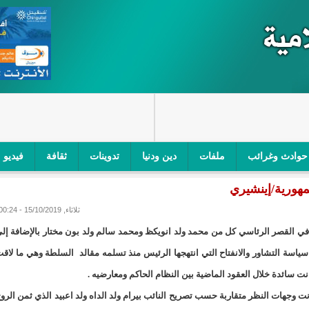
حوادث وغرائب
ملفات
دين ودنيا
تدوينات
ثقافة
فيديو
مهورية/إينشيري
اجز الأمني في نواكشوط الجنوبية/إينشيري
"أمن الطرق" یشن حملة على
ثلاثاء, 15/10/2019 - 00:24
ام التربوي/إينشيري
"الموريتانية للطيران"تصدر بيانا توضيحيا حول حادثة
 في القصر الرئاسي كل من محمد ولد انويكظ ومحمد سالم ولد بون مختار بالإضافة إل
ري
"تواصل" يحدد مرشحيه للوائح الوطنية في الاستحقاقات 
اسة التشاور والانفتاح التي انتهجها الرئيس منذ تسلمه مقالد السلطة وهي ما لاق
نت سائدة خلال العقود الماضية بين النظام الحاكم ومعارضيه .
مسابقة قرآنية/إينشيري
"حساسیة" متصاعدة بین وزیرتین في حكومة ولد ب
ت وجهات النظر متقاربة حسب تصريح النائب بيرام ولد الداه ولد اعبيد الذي ثمن الرو