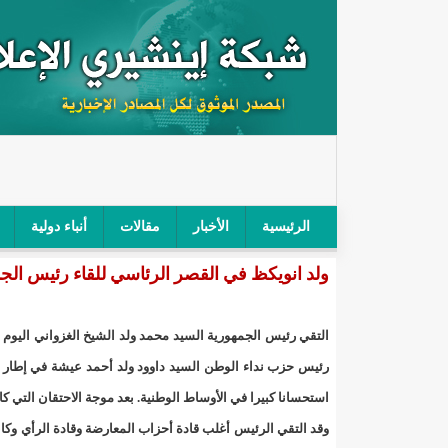
الرئيسية
الأخبار
مقالات
أنباء دولية
ولد انويكظ في القصر الرئاسي للقاء رئيس الج
"أمن الطرق" يحجز سيارة شرطي بعد محاولته خرق الح
"الأعلى للتهذيب" يناقش مشروع القانون التوجيهي للنظ
التقي رئيس الجمهورية السيد محمد ولد الشيخ الغزواني اليوم
"الموريتانية" تقيم حفلا لتسليم جوائز "الإحياء الرمضاني 2021"/إينشي
رئيس حزب نداء الوطن السيد داوود ولد أحمد عيشة في إطار سي
استحسانا كبيرا في الأوساط الوطنية. بعد موجة الاحتقان التي كا
"جائزة شيخ القراء" تعلن إنطلاق النسخة الخامسة من 
وقد التقي الرئيس أغلب قادة أحزاب المعارضة وقادة الرأي وكان