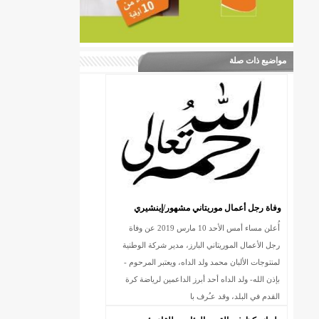
مواضيع ذات صلة
وفاة رجل أعمال موريتاني مشهور/إينشيري
أُعلن مساء أمس الأحد 10 مارس 2019 عن وفاة
رجل الأعمال الموريتاني البارز، مدير شركة الوطنية
لمنتوجات الألبان محمد ولد الداه، ويعتبر المرحوم -
بإذن الله- ولد الداه أحد أبرز الداعمين لرياضة كرة
القدم في البلد، وقد عـُرف با