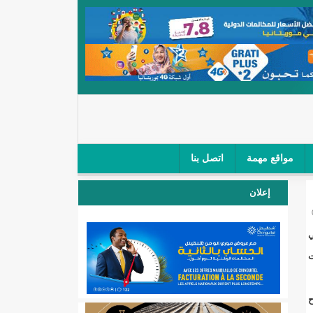
مواقع مهمة
اتصل بنا
 صغار الباعة في ملتقى طرق "كلینیك"/إينشيري
إعلان
 مطار نواكشوط (نص البيان)/إينشيري
ي
المقبلة
ت
لال'(أسماء)
ح