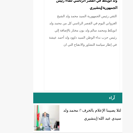
ولد انويكظ في القصر الرئاسي للقاء رئيس
الجمهورية/إينشيري
التقي رئيس الجمهورية السيد محمد ولد الشيخ
18إصابة جديدة بكورونا و7 حالات شفاء/إينشيري
الغزواني اليوم في القصر الرئاسي كل من محمد ولد
انويكظ ومحمد سالم ولد بون مختار بالإضافة إلي
رئيس حزب نداء الوطن السيد داوود ولد أحمد عيشة
في إطار سياسة التشاور والانفتاح التي ان
آراء
لئلا يصيبنا الإعلام بالخرف !/ محمد ولد
سيدي عبد الله/إينشيري