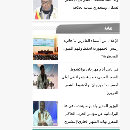
لسكان ومنحدري مدينة تجكجة
ثقافة
الإعلان عن أسماء الفائزين بـ”جائزة
رئيس الجمهورية لحفظ وفهم المتون
المحظرية”
في ثاني أيام مهرجان نواكشوط
للشعر العربي(خمسة شعراء في أولى
أمسيات "مهرجان نواكشوط للشعر
العربي)
الوزير المدير ولد بونه يتحدث في قناة
البرلمانية عن مؤتمر الحزب الحاكم
المقرر نهاية الشهر الجاري/إينشيري