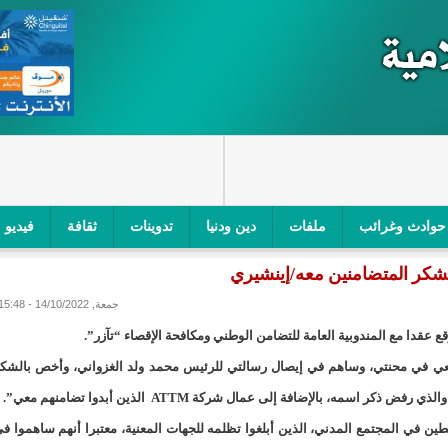
حوادث وغرائب
ملفات
دين ودنيا
تدوينات
ثقافة
فيديو
اجز الأمني في نواكشوط الجنوبية/إينشيري
"أمن الطرق" یشن حملة على
جمعة, 14/10/2022 - 15:48
ام التربوي/إينشيري
"الموريتانية للطيران"تصدر بيانا توضيحيا حول حادثة
ري
"تواصل" يحدد مرشحيه للوائح الوطنية في الاستحقاقات 
عي في محنتي، وساهم في إيصال رسالتي للرئيس محمد ولد الغزواني، وأخص بالشك
سمه، بالإضافة إلى عمال شركة ATTM الذين أبدوا تضامنهم معي”.
مسابقة قرآنية/إينشيري
"حساسیة" متصاعدة بین وزیرتین في حكومة ولد ب
ين في المجتمع المدني، الذين أبلغوا تظلمه للجهات المعنية، معتبرا أنهم ساهموا ف