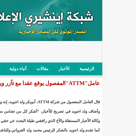
الرئيسية
الأخبار
مقالات
أنباء دولية
عامل"ATTM"المفصول يوقع عقدا مع تآزر ويشكر المتضامنين معه/إينشيري
"أمن الطرق" يحجز سيارة شرطي بعد محاولته خرق الح
"الأعلى للتهذيب" يناقش مشروع القانون التوجيهي للنظ
قال العامل المفصول من شركة ATTM، أبوبكر ولد اجويد، إنه وقع عقدا مع المندوبية العامة للتضامن الوطني ومكافحة الإقصاء “تآزر”.
"الموريتانية" تقيم حفلا لتسليم جوائز "الإحياء الرمضاني 2021"/إينشي
وأضاف ولد اجويد في تصريح للأخبار، “أشكر كل من تضامن م
وكالة الأخبار المستقلة والأخ الذي رافقني طيلة البحث عن حقي والذي رفض ذكر ا
"جائزة شيخ القراء" تعلن إنطلاق النسخة الخامسة من 
كما تقدم ولد اجويد بالشكر للرئيس محمد ولد الغزواني وللناشط