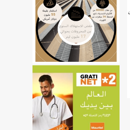
ن
ي
تهام بعد قطع عطلة رئيسها/إينشيري
إينشيري
/إينشيري