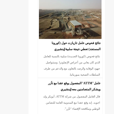
18إصابة جديدة بكورونا و7 حالات شفاء/إينشيري
نتائج فحوص عامل تازيازت حول (كورونا
المستجد) تعطي نتيجة سلبية/إينشيري
نتائج فحوص (كورونا الجديدة) سلبية بالنسبة للعامل
الذي كان يعاني من أعراض الإنفلونزا. وستتواصل
جهود الوقاية والرصد بالتعاون مع والدعم من طرف
السلطات الصحية بموريتانيا.
عامل"ATTM"المفصول يوقع عقدا مع تآزر
ويشكر المتضامنين معه/إينشيري
قال العامل المفصول من شركة ATTM، أبوبكر ولد
اجويد، إنه وقع عقدا مع المندوبية العامة للتضامن
الوطني ومكافحة الإقصاء “تآزر”.