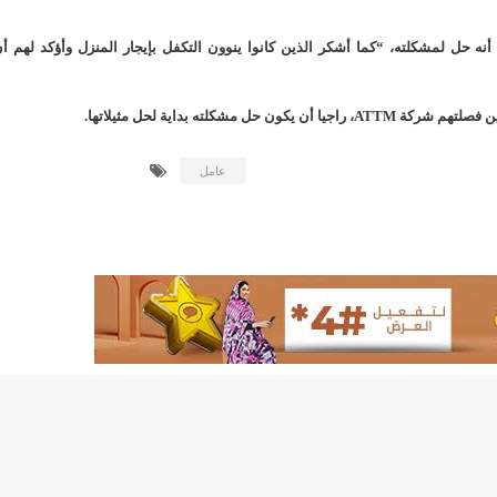
لد الشيخ سيديا يخطف الأضواء في الاستقبالات في روصو/إينشيري
أنه حل لمشكلته، “كما أشكر الذين كانوا ينوون التكفل بإيجار المنزل وأؤكد لهم أ
"شنقيتل" تعلن عن تعاون جديد مع شركة belN الاعلامية/إينشيري
"شنقيتل" تعلن عن تعاون جديد مع شركة belN الاعلامية/إينشيري
مشكلته بداية لحل مثيلاتها.
"محاولة انقلاب" في النيجر قبل تنصيب الرئيس الجديد/إينشير
عامل
 لصالح شركة "كنز ماينيغ“/إينشيري
لة” إثر انهيار بئر تنقيب (أسماء)/إينشيري
"ملف العشرية" يصل غرفة الا
"موف موريتل"توزع سلالا غذائية على مئات الأسر بنواكشوط/
10عادات غذائية خاطئة يجب تجنبها في رمضان/إينشيري
1200سيارة مستوردة على متن باخرة ترسو ب"ميناء الصداقة"/إينشيري
1377يخضعون حاليا للحجر الصحي/إينشيري