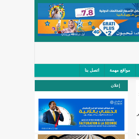
مواقع مهمة
اتصل بنا
 صغار الباعة في ملتقى طرق "كلینیك"/إينشيري
إعلان
 مطار نواكشوط (نص البيان)/إينشيري
المقبلة
ر
لال'(أسماء)
ي