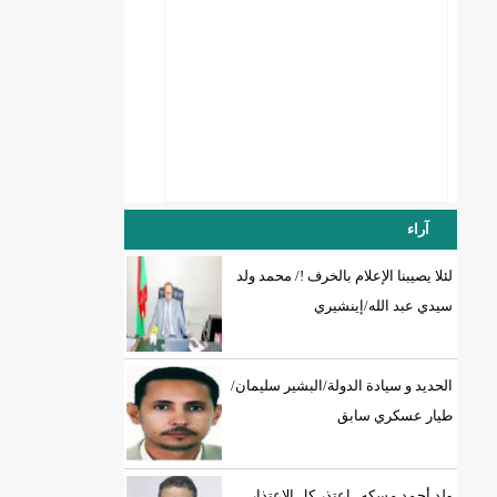
آراء
لئلا يصيبنا الإعلام بالخرف !/ محمد ولد
DREN جديد لولاية نواذييو/إينشيري
سيدي عبد الله/إينشيري
الحديد و سيادة الدولة/البشير سليمان/
طيار عسكري سابق
ولد أحمد مسكه.. اعتذر كل الإعتذار