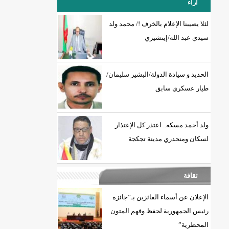
آراء
لئلا يصيبنا الإعلام بالخرف !/ محمد ولد
سيدي عبد الله/إينشيري
18إصابة جديدة بكورونا و7 حالات شفاء/إينشيري
الحديد و سيادة الدولة/البشير سليمان/
طيار عسكري سابق
ولد أحمد مسكه.. اعتذر كل الإعتذار
لسكان ومنحدري مدينة تجكجة
ثقافة
الإعلان عن أسماء الفائزين بـ”جائزة
رئيس الجمهورية لحفظ وفهم المتون
المحظرية”