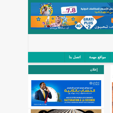
مواقع مهمة
اتصل بنا
 صغار الباعة في ملتقى طرق "كلینیك"/إينشيري
إعلان
 مطار نواكشوط (نص البيان)/إينشيري
المقبلة
لال'(أسماء)