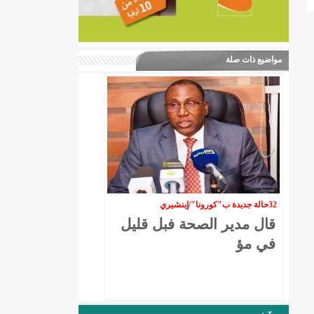
مواضيع ذات صلة
32حالة جديدة ب"كورونا"/إينشيري
قال مدير الصحة فبل قليل
في مؤ