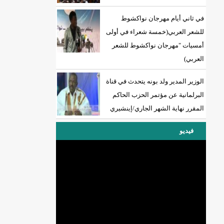
في ثاني أيام مهرجان نواكشوط
للشعر العربي(خمسة شعراء في أولى
أمسيات "مهرجان نواكشوط للشعر
العربي)
الوزير المدير ولد بونه يتحدث في قناة
البرلمانية عن مؤتمر الحزب الحاكم
المقرر نهاية الشهر الجاري/إينشيري
فيديو
DREN جديد لولاية نواذييو/إينشيري