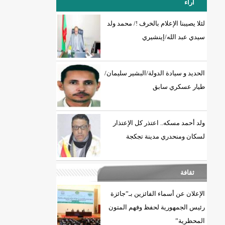
آراء
لئلا يصيبنا الإعلام بالخرف !/ محمد ولد
سيدي عبد الله/إينشيري
18إصابة جديدة بكورونا و7 حالات شفاء/إينشيري
الحديد و سيادة الدولة/البشير سليمان/
طيار عسكري سابق
ولد أحمد مسكه.. اعتذر كل الإعتذار
لسكان ومنحدري مدينة تجكجة
ثقافة
الإعلان عن أسماء الفائزين بـ”جائزة
رئيس الجمهورية لحفظ وفهم المتون
المحظرية”