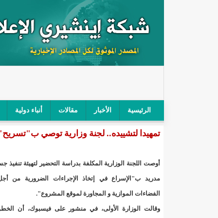
الرئيسية
الأخبار
مقالات
أنباء دولية
تمهيدا لتشييده.. لجنة وزارية توصي ب"تسريح"
"أمن الطرق" يحجز سيارة شرطي بعد محاولته خرق الح
"الأعلى للتهذيب" يناقش مشروع القانون التوجيهي للنظ
أوصت اللجنة الوزارية المكلفة بدراسة التحضير لتهيئة تنفيذ ج
"الموريتانية" تقيم حفلا لتسليم جوائز "الإحياء الرمضاني 2021"/إينشي
مدريد ب"الإسراع في إتخاذ الإجراءات الضرورية من أج
الفضاءات الموازية و المجاورة لموقع المشروع".
"جائزة شيخ القراء" تعلن إنطلاق النسخة الخامسة من 
وقالت الوزارة الأولى، في منشور على فيسبوك، أن الخط