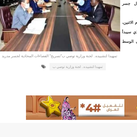
لد الشيخ سيديا يخطف الأضواء في الاستقبالات في روصو/إينشيري
غال جسر
"شنقيتل" تعلن عن تعاون جديد مع شركة belN الاعلامية/إينشيري
الاثنين،
"شنقيتل" تعلن عن تعاون جديد مع شركة belN الاعلامية/إينشيري
ي سيبدأ
في الوسط
"محاولة انقلاب" في النيجر قبل تنصيب الرئيس الجديد/إينشير
تمهيدا لتشييده.. لجنة وزارية توصي ب"تسريح" الفضاءات المحاذية لجسر مدريد
 لصالح شركة "كنز ماينيغ“/إينشيري
تمهيدا لتشييده.. لجنة وزارية توصي ب
لة” إثر انهيار بئر تنقيب (أسماء)/إينشيري
"ملف العشرية" يصل غرفة الا
"موف موريتل"توزع سلالا غذائية على مئات الأسر بنواكشوط/
10عادات غذائية خاطئة يجب تجنبها في رمضان/إينشيري
1200سيارة مستوردة على متن باخرة ترسو ب"ميناء الصداقة"/إينشيري
1377يخضعون حاليا للحجر الصحي/إينشيري