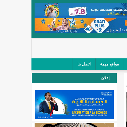
مواقع مهمة
اتصل بنا
 صغار الباعة في ملتقى طرق "كلینیك"/إينشيري
إعلان
 مطار نواكشوط (نص البيان)/إينشيري
المقبلة
لال'(أسماء)