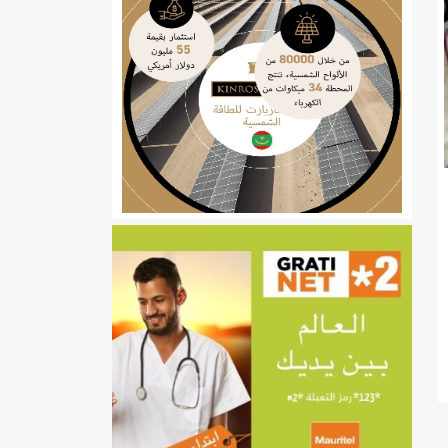
ي
تهام بعد قطع عطلة رئيسها/إينشيري
إينشيري
/إينشيري