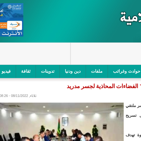
حوادث وغرائب
ملفات
دين ودنيا
تدوينات
ثقافة
فيديو
 الفضاءات المحاذية لجسر مدريد
اجز الأمني في نواكشوط الجنوبية/إينشيري
"أمن الطرق" یشن حملة على
ثلاثاء, 08/11/2022 - 08:26
ام التربوي/إينشيري
"الموريتانية للطيران"تصدر بيانا توضيحيا حول حادثة
سر ملتقي
ري
"تواصل" يحدد مرشحيه للوائح الوطنية في الاستحقاقات 
ل تسريح
مسابقة قرآنية/إينشيري
"حساسیة" متصاعدة بین وزیرتین في حكومة ولد ب
وة تهدف