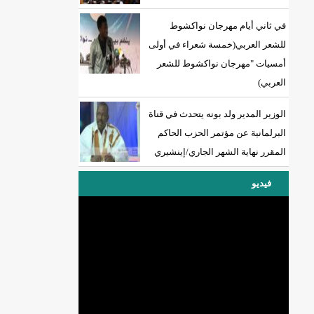
في ثاني أيام مهرجان نواكشوط
للشعر العربي(خمسة شعراء في أولى
أمسيات "مهرجان نواكشوط للشعر
العربي)
الوزير المدير ولد بونه يتحدث في قناة
البرلمانية عن مؤتمر الحزب الحاكم
المقرر نهاية الشهر الجاري/إينشيري
فيديو
DREN جديد لولاية نواذييو/إينشيري