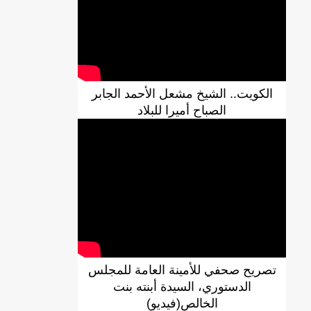
الكويت.. الشيخ مشعل الأحمد الجابر
الصباح أميرا للبلاد
DREN جديد لولاية نواذييو/إينشيري
تصريح صحفي للأمينة العامة للمجلس
الدستوري، السيدة أبنته بنت
الخالص(فيديو)