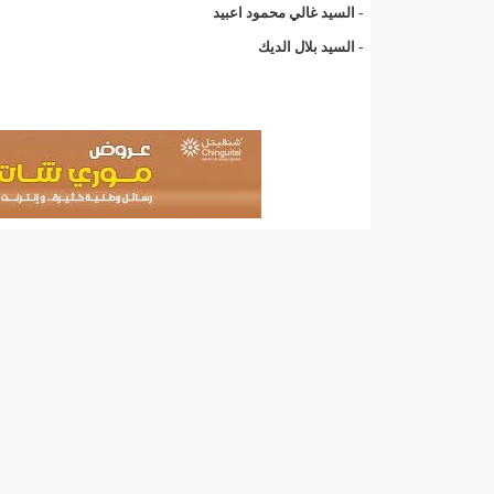
"حلف الوفاق الوطني" بقيادة العلامة الشيخ الفخامة و
- السيد غالي محمود اعبيد
- السيد بلال الديك
"شنقيتل" تعلن عن تعاون جديد مع شركة belN الاعلامية/إينشيري
"شنقيتل" تعلن عن تعاون جديد مع شركة belN الاعلامية/إينشيري
"شنقيتل" تعلن عن تعاون جديد مع شركة belN الاعلامية/إينشيري
"معادن موريتانيا" تتراجع عن إتفاق مع شركات التعدين
"معادن موريتانيا" تسبب في وفاة منقب في “منطقة ازكو
"موريتل"تحمل العلامة التجارية الجديدة(Moov Mauritel)/إينشيري
10عادات غذائية خاطئة يجب تجنبها في رمضان/إينشيري
11وفاة شخصا في حادث سير غرب بوتلميت و غزواني يعزي/إينشيري
12دولة بينها موريتانيا تشارك في مناورات عسكرية/إينشيري