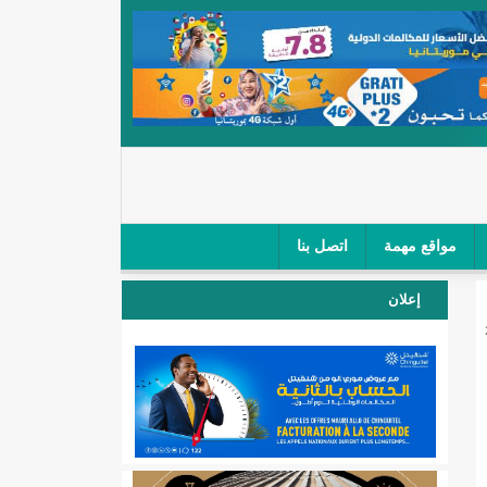
مواقع مهمة
اتصل بنا
 صغار الباعة في ملتقى طرق "كلینیك"/إينشيري
إعلان
 مطار نواكشوط (نص البيان)/إينشيري
المقبلة
لال'(أسماء)