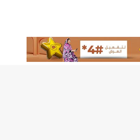
لد الشيخ سيديا يخطف الأضواء في الاستقبالات في روصو/إينشيري
"شنقيتل" تعلن عن تعاون جديد مع شركة belN الاعلامية/إينشيري
"شنقيتل" تعلن عن تعاون جديد مع شركة belN الاعلامية/إينشيري
"محاولة انقلاب" في النيجر قبل تنصيب الرئيس الجديد/إينشير
 لصالح شركة "كنز ماينيغ“/إينشيري
لة” إثر انهيار بئر تنقيب (أسماء)/إينشيري
"ملف العشرية" يصل غرفة الا
"موف موريتل"توزع سلالا غذائية على مئات الأسر بنواكشوط/
10عادات غذائية خاطئة يجب تجنبها في رمضان/إينشيري
1200سيارة مستوردة على متن باخرة ترسو ب"ميناء الصداقة"/إينشيري
1377يخضعون حاليا للحجر الصحي/إينشيري