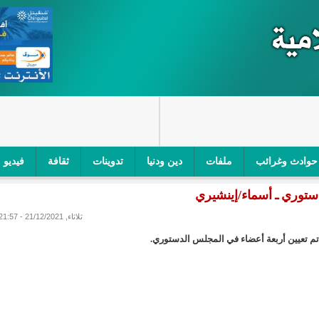
حوادث وغرائب
ملفات
دين ودنيا
تدوينات
ثقافة
فيديو
ستوري ـ أسماء/إينشيري
اجز الأمني في نواكشوط الجنوبية/إينشيري
"أمن الطرق" یشن حملة على
ثلاثاء, 21/12/2021 - 21:57
ام التربوي/إينشيري
"الموريتانية للطيران"تصدر بيانا توضيحيا حول حادثة
ري
"تواصل" يحدد مرشحيه للوائح الوطنية في الاستحقاقات 
مسابقة قرآنية/إينشيري
"حساسیة" متصاعدة بین وزیرتین في حكومة ولد ب