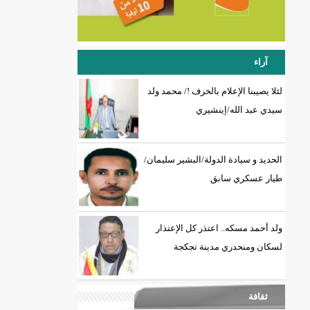
آراء
لئلا يصيبنا الإعلام بالخرف !/ محمد ولد
سيدي عبد الله/إينشيري
الحديد و سيادة الدولة/البشير سليمان/
طيار عسكري سابق
ولد أحمد مسكه.. اعتذر كل الإعتذار
لسكان ومنحدري مدينة تجكجة
ثقافة