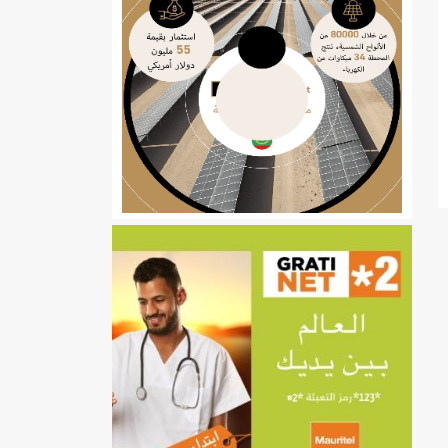
ي
تهام بعد قطع عطلة رئيسها/إينشيري
إينشيري
/إينشيري