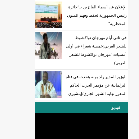
الإعلان عن أسماء الفائزين بـ”جائزة
رئيس الجمهورية لحفظ وفهم المتون
المحظرية”
18إصابة جديدة بكورونا و7 حالات شفاء/إينشيري
في ثاني أيام مهرجان نواكشوط
للشعر العربي(خمسة شعراء في أولى
أمسيات "مهرجان نواكشوط للشعر
العربي)
الوزير المدير ولد بونه يتحدث في قناة
البرلمانية عن مؤتمر الحزب الحاكم
المقرر نهاية الشهر الجاري/إينشيري
فيديو