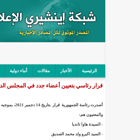
الرئيسية
الأخبار
مقالات
أنباء دولية
قرار رئاسي بتعيين أعضاء جدد في المجلس الد
"أمن الطرق" يحجز سيارة شرطي بعد محاولته خرق الح
"الأعلى للتهذيب" يناقش مشروع القانون التوجيهي للنظ
أصدرت رئاسة الجمهورية قرار بتاريخ 14 دجمبر 2021، بموجبه تم تعيين أربعة أعضاء في المجلس الدستوري.
"الموريتانية" تقيم حفلا لتسليم جوائز "الإحياء الرمضاني 2021"/إينشي
والمعنيون هم:
- السيدة هاوا تانديا
"جائزة شيخ القراء" تعلن إنطلاق النسخة الخامسة من 
- السيد اكبرو ولد محمد الصديق