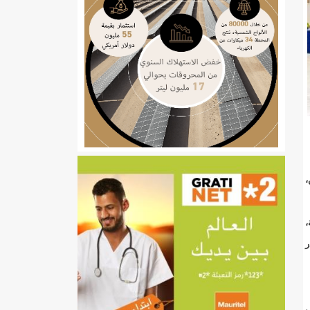
ي
تهام بعد قطع عطلة رئيسها/إينشيري
،
إينشيري
/إينشيري
،
ر
ل