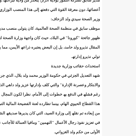
مدیر سابق لشركة التمور بولایة آدرار، ینحدر من ولایة لبراكنھ
أعضائھا، دون معرفة القوة التي دفعتھ إلى ھذا المنصب الوزاري.
6500 حقيبة مدرسية بسيليبابي/إينشيري
6وزراء يرافقون الوزير الأول إلى المغرب لحضور أعمال اللجنة العليا المشتركة للتعاون بين البلدين/إينشيري
وزیر الصحة سیدي ولد الزحاف:
712مدرسا إلى مختلف الولايات/إينشيري
712مدرسا إلى مختلف الولايات/إينشيري
موظف سابق في منظمة الصحة العالمیة، كان یتولى منصب مدیر ال
ظھور جائحة "كورونا" في البلاد، حیث كان واجھة وزارة الصحة ل
BCMيكشف عن: "اختلاس عدة مليارات أوقية عن طريق خيانة الأمانة والتزوير في NBM"
المقال نذیرو ولد حامد، بل إن البعض یعتبره ذراعھ الأیمن، مما 
BMIالبنك الموريتاني للاستثمار: لجأنا للقضاء دفاعا عما اتهمنا به زورا/إينشيري
تولي نذیرو إدارتھ.
استحداث حقائب وزاریة جدیدة
CAMECتعلن انطلاقة برنامج "ميسر" (فيديو)/إينشيري
شھد التعدیل الجزئي في حكومة الوزیر محمد ولد بلال، الذي جرى 
CENIلجنة الانتخابات تعلن حصيلة جديدة للوائح الجهوية والبلدية
والابتكار وعصرنة الإدارة" والتي كلف بإدارتھا عزیز ولد داھي ا
رغم فشلھ في الدفع بھ خطوات إلى الأمام، نظرا لكون المجال ا
DREN جديد لولاية نواذييو/إينشيري
DREN جديد لولاية نواذييو/إينشيري
ھذا القطاع الحیوي الھام، بینما تطارده لعنة الفضیحة المالیة الت
DREN جديد لولاية نواذييو/إينشيري
DREN جديد لولاية نواذييو/إينشيري
من إبعاده تم نقلھ إلى وزارة الصید، التي كان یدیرھا صدیقھ ال
في تعزیز نفوذ رجال الأعمال "النھمین" ومافیا العمالة للأجان
DREN جديد لولاية نواذييو/إينشيري
HAPA/ موقع “أنباء انفو” نشر خبراً زائفاً يمسّ أمن الوطن..!/إينشيري
الأولى من حكم ولد الغزواني.