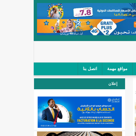
مواقع مهمة
اتصل بنا
 صغار الباعة في ملتقى طرق "كلینیك"/إينشيري
إعلان
 مطار نواكشوط (نص البيان)/إينشيري
المقبلة
لال'(أسماء)