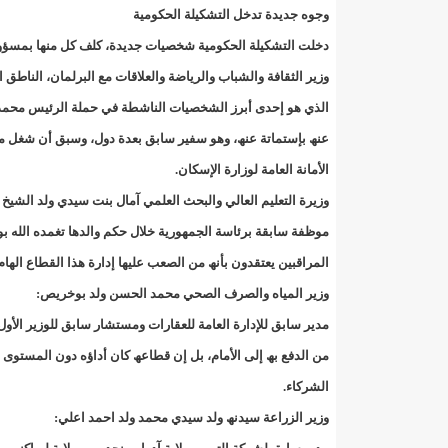
وجوه جدیدة تدخل التشكیلة الحكومیة
17حالة إصابة جديدة ب"كورونا" و12 حالة شفاء/إينشيري
دخلت التشكیلة الحكومیة شخصیات جدیدة، كلف كل منھا بمسؤولیة 
وزیر الثقافة والشباب والریاضة والعلاقات مع البرلمان، الناط
17حالة إصابة جديدة ب"كورونا" و12 حالة شفاء/إينشيري
الذي ھو إحدى أبرز الشخصیات الناشطة في حملة الرئیس محمد ولد
19إصابة جديدة بكورونا و17 حالة شفاء/إينشيري
200 ألف أوقية السعر الجديد لخدمة "
عنھ بإستماتة عنھ، وھو سفیر سابق بعدة دول، وسبق أن شغل منصب
الأمانة العامة لوزارة الإسكان.
200طن من الأسماك توزع على 20 ألف أسرة فى انواكشوط وانواذيبو/إينشيري
وزیرة التعلیم العالي والبحث العلمي آمال بنت سیدي ولد الشیخ ع
24مقاييس الأمطار خلال 24 ساعة الماضية/إينشيري
موظفة سابقة برئاسة الجمھوریة خلال حكم والدھا تغمده الله بو
3 ثلاث تعيينات في مجلس الوزراء (أسماء)/إينشيري
المراقبین یعتقدون بأنھ من الصعب علیھا إدارة ھذا القطاع الھام
وزیر المیاه والصرف الصحي محمد الحسن ولد بوخریص:
32حالة جديدة ب"كورونا"/إينشيري
3ثلاثة أيام حداد بموريتانيا إثر وفاة أمير الكويت بعد صراع مع المرض/إيينشيري
مدیر سابق للإدارة العامة للعقارات ومستشار سابق للوزیر الأ
490إصابة جديدة بكورونا و55 حالة شفاء/إينشيري
4جنرالات جد
من الدفع بھ إلى الأمام، بل إن قطاعھ كان أداؤه دون المستوى 
الشركاء.
5600أسرة في الحوض الشرقي تستفيد من الكهرباء حسب وزير البترول ول عبد السلام/إينشيري
وزیر الزراعة سیدنھ ولد سیدي محمد ولد احمد اعلي:
59من الأساتذة المتعاونين مع مؤسسات التعليم العالي مهددون بالفصل من الوزير ول سالم/إينشيري