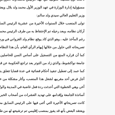
140 عاملا من شركة نحاس موريتانيا عن نيتها تسريح 10% من عمالها/إينشيري
مسؤولیة إدارة الوزارة في عھد الوزیر الأول محمد ولد بلال. ویعت
وزیر التعلیم العالي سیدي ولد سالم:
15وزيرا غادروا الحكومة/إينشيري
17حالة إصابة جديدة ب"كورونا" و12 حالة شفاء/إينشيري
تولى المنصب خلال السنوات الأخیرة من عشریة الرئیس السابق 
17حالة إصابة جديدة ب"كورونا" و12 حالة شفاء/إينشيري
أركان نظامه، وبعد رحیله تم الإحتفاظ به من طرف الرئیس محم
رغم المآخذ علیه ، وھو الذي كاد یوقع نظام ولد الغزواني في و
17حالة إصابة جديدة ب"كورونا" و12 حالة شفاء/إينشيري
تصریحاته التي حاول من خلالھا إیھام الرأي العام، بأن ھذا النظام
17حالة إصابة جديدة ب"كورونا" و12 حالة شفاء/إينشيري
كما أن قراره المنع من التسجیل على أساس السن للحاصلین عل
جامعة نواكشوط، والذي زاد من التوتر بعد تراجع الحكومة عن قرا
17حالة إصابة جديدة ب"كورونا" و12 حالة شفاء/إينشيري
كما عمد إلى تعطیل تنفیذ أحكام قضائیة في عدة قضایا تتعلق 
17حالة إصابة جديدة ب"كورونا" و12 حالة شفاء/إينشيري
أجل فرض أحد مقربیھ لشغل ھذا المنصب، وأثار مشكلة من خلا
آخر، وھي الخطوة التي أحدثت ردة فعل غاضبة في المدینة والو
17حالة إصابة جديدة ب"كورونا" و12 حالة شفاء/إينشيري
أساتذة الجامعة وإقدامھ على تھدید العشرات من أصحاب الخبرة و
17حالة إصابة جديدة ب"كورونا" و12 حالة شفاء/إينشيري
كانت تصریحاتھ الأخیرة التي أثنى فیھا على الرئیس السابق مح
ویعتقد البعض بأنھ قد یفوز بمنصب إقلیمي تم ترشیحھ لھ من طر
17حالة إصابة جديدة ب"كورونا" و12 حالة شفاء/إينشيري