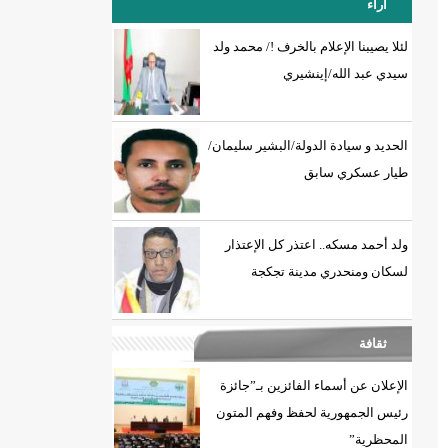
آراء
لئلا يصيبنا الإعلام بالخرف !/ محمد ولد
سيدي عبد الله/إينشيري
18إصابة جديدة بكورونا و7 حالات شفاء/إينشيري
الحديد و سيادة الدولة/البشير سليمان/
طيار عسكري سابق
ولد أحمد مسكه.. اعتذر كل الإعتذار
لسكان ومنحدري مدينة تجكجة
ثقافة
الإعلان عن أسماء الفائزين بـ”جائزة
رئيس الجمهورية لحفظ وفهم المتون
المحظرية”