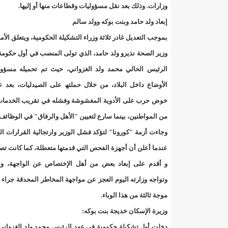
"حلف الوفاق الوطني" بقيادة العلامة الشيخ الفخامة و
وزارات. وذلك بعد نقل مسؤولیات وقطاعات منھا أو إلیھا.
إبعاد ولد حامد وبنت بوكه وولد سالم
"شنقيتل" تعلن عن تعاون جديد مع شركة belN الاعلامية/إينشيري
بموجب التعدیل غادر ثلاثة وزراء التشكیلة الحكومیة، ویتعلق الأمر 
"شنقيتل" تعلن عن تعاون جديد مع شركة belN الاعلامية/إينشيري
وزیر الصحة نذیرو ولد حامد، الذي تولى المنصب في أول حكوم
الرئیس الحالي محمد ولد الغزواني، حیث تم تحمیله مسؤولی
"شنقيتل" تعلن عن تعاون جديد مع شركة belN الاعلامية/إينشيري
الأوضاع داخل البلاد، من خلال حملتھ على الصیدلیات، بعد 
"معادن موريتانيا" تتراجع عن إتفاق مع شركات التعدين
خوض حرب على الأدویة المغشوشة وفشله في تقریب الخدمات
من المواطنین، بینما سارع لتعیین "الأھل والرفاق" في الوظائف 
"معادن موريتانيا" تسبب في وفاة منقب في “منطقة ازكو
وجاءت أزمة "كورونا" لتؤكد فشل الوزیر وارتجالیة القرارات ا
"موريتل"تحمل العلامة التجارية الجديدة(Moov Mauritel)/إينشيري
عندما أعلن أن أجھزة الفحص التي قدمتھا متعطلة، كما كانت تصر
و أقدم على إبعاد بعض من أھل الإختصاص عن الواجھة، وإ
10عادات غذائية خاطئة يجب تجنبها في رمضان/إينشيري
وتواجه وزارته الیوم العجز عن مواجھة المخاطر المحدقة جراء
11وفاة شخصا في حادث سير غرب بوتلميت و غزواني يعزي/إينشيري
موجة ثالثة من ھذا الوباء.
وزیرة الإسكان خدیجة بنت بوكه:
12دولة بينها موريتانيا تشارك في مناورات عسكرية/إينشيري
دخلت أول تشكیلة حكومیة في عھد الرئیس محمد ولد الغزواني،