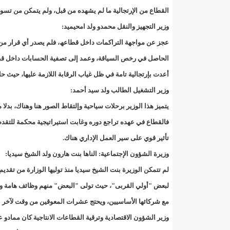
القطاع من الإرتجالیة ما لم یشھده من قبل، ولم یتمكن من تسوی
inchiri تعميم يحظر استخدام الهواتف المحمولة داخل المؤسسات التعليمية/إينشيري
وزیر التجھیز والنقل محمدو ولد امحیمید:
inchiriالصادر في أعقاب اجتماع مجلس الوزراء اليوم/إينشيري
عجز عن مواجھة التراكمات داخل قطاعھ، فلم یصدر أي قرار من شأ
الحاصل في رخص السیاقة، وعمد إلى تصفیة الحسابات داخل قطاع
inchiriتعيينات مجلس الوزراء هذا الأسبوع/إينشيري
أعدت بإرتجالیة تامة في ظل غیاب الرقابة اللازمة علیھا، حیث
nkttلصوص يسرقون سيارة نائب في البرلمان/إينشيري
وزیر التشغیل الطالب ولد سید أحمد:
یتمیز ھذا الوزیر برحلات سیاحیة وإلتقاط الصور ھنا وھناك، بدل
vendأنباء عن حملة للتأكد من سلامة نظم بيع مواد التجميل في موريتانياf
فالقطاع في عھده تراجع دوره وغابت استیراتیجیة محكمة للتقدم بھ
أأزمة بين إدارة ميناء نواكشوط والمفتشية العامة للدول
تأثیر قوي على سیر العمل الإداري ھناك.
وزیرة الشؤون الإجتماعیة: الناھا بنت ھارون ولد الشیخ سیدیا:
أأزمة بين إدارة ميناء نواكشوط والمفتشية العامة للدول
لم تتمكن الوزیرة بنت الشیخ سیدیا منذ تولیھا الوزارة من تقدی
أأزمة بين إدارة ميناء نواكشوط والمفتشية العامة للدول
لبعض "أولي القربى"، حیث تولى "البعض" منھم وظائف ھامة وأبع
مع شركائھا الأساسیین، ویحتج عشرات المعوقین من وقت لآخر ع
أئمة يتجاهلون تعميم وزارة الشؤون الإسلامية بتوحيد "
وزیر الشؤون الاقتصادیة وترقیة القطاعات الانتاجیة كان ممادو ع