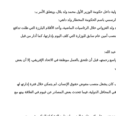
17حالة إصابة جديدة ب"كورونا" و12 حالة شفاء/إينشيري
17حالة إصابة جديدة ب"كورونا" و12 حالة شفاء/إينشيري
داخل حكومة الوزیر الأول محمد ولد بلال، ویتعلق الأمر بـ:
ق الرسمي باسم الحكومة المخطار ولد داھي:
188مخالفة خلال شهر يونيو ترصدها وزارة التجارة/الوزيرة منت مكناس
 الغزواني خلال الرئاسیات الماضیة، وأحد الأقلام البارزة التي ظلت تدافع
تسمين" المواقع الاخبارية الموريتانية/إينشيري
 أمین عام سابق للوزارة التي كلف الیوم بإدارتھا، كما أدار من قبل
20سنة مدة العقد بين سلطة أنواذيب الحرة و الاتحادية الموريتانية لكرة القدم/إينشيري
بد الله:
27إصابة جديدة بفيروس "كورونا" في نواكشوط/إينشيري
3 ثلاث تعيينات في مجلس الوزراء (أسماء)/إينشيري
اسع رحمتھ، قبل أن تلتحق بالعمل موظفة في الاتحاد الإفریقي، إلا أن بعض
.
31إصابة جديدة بكورونا و 13 حالة شفاء/إينشيري
31إصابة جديدة بكورونا و 13 حالة شفاءinchiri
433لصالح 11 وزارة/إينشيري
ول، كان یشغل منصب مفوض حقوق الإنسان، لم یتمكن خلال فترة إدارتھ لھ
د من الدرك و الحرس/إينشيري
في المحافل الدولیة، فیما تتحدث بعض المصادر عن غیوم في العلاقة بینھ مع
60ألف مترشح يشاركون في امتحانات ختم الدورس الإعدادية/إيينشيري