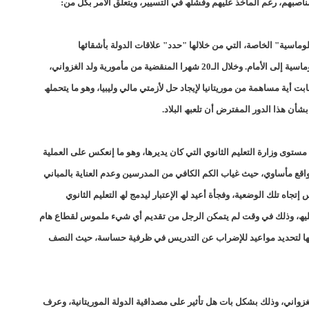
مناصبھم، رغم المآخذ علیھم وفشلھ في التسییر، ویتعلق الأمر بكل من:
UPR .. يستغنى عن خدمات المشمولين في ملفات الفساد ( اسماء)/إينشيري
UPR .. يستغنى عن خدمات المشمولين في ملفات الفساد ( اسماء/إينشيري
شھرا المنقضیة من مأموریة ولد الغزواني،
UPR .. يستغنى عن خدمات المشمولين في ملفات الفساد ( اسماء/إينشيري
 أیة مساھمة من موریتانیا لإیجاد حل لأزمتي مالي ولیبیا، وھو ما یتحملھ
شأن ھذا الدور المفترض أن تلعبھ البلاد.
UPR .. يستغنى عن خدمات المشمولين في ملفات الفساد ( اسماء/إينشيري
UPR .. يستغنى عن خدمات المشمولين في ملفات الفساد ( اسماء/إينشيري
مستوى وزارة التعلیم الثانوي التي كان یدیرھا، وھو ما إنعكس على العملیة
اقع مأساوي، حیث غیاب الكم الكافي من المدرسین وعدم العنایة بالمباني
UPR .. يستغنى عن خدمات المشمولين في ملفات الفساد ( اسماء/إينشيري
اه تلك الوضعیة، وفجأة أعید لھ الإعتبار لیدمج لھ التعلیم الثانوي
UPR .. يستغنى عن خدمات المشمولين في ملفات الفساد ( اسماء/إينشيري
 علیھ، وذلك في وقت لم یتمكن الرجل من تقدیم أي شيء ملموس لقطاع ھام
UPR .. يستغنى عن خدمات المشمولين في ملفات الفساد ( اسماء/إينشيري
ى بھا لتحدید مواعید للإضراب عن التدریس في ظرفیة حساسة، حیث النصف
UPRالحزب الحاكم يسمي أعضاء بعثاته إلى ولايات نواكشوط/إينشيري
UPRيدعم استعادة الأموال المنهوبة/إينشيري
asمدير الحملة أنيانغ جبريل وزيرا للمالية/تسريبات