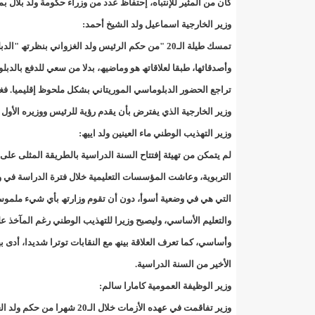
كان من المثیر للإنتباه، إحتفاظ عدد من وزراء حكومة ولد بلال ب
TMLSA تستقبل وزير الوظيفة العمومية والعمل ووفدا مجتمعيا وحكوميا هاما
وزیر الخارجیة اسماعیل ولد الشیخ أحمد:
تمسك طیلة الـ20 "من حكم الرئیس ولد الغزواني بنظرتھ "الدبلوماسیة" الخاصة، التي من خلالھا "حدد" علاقات الدولة بأشقائھا
UPR .. يستغنى عن خدمات المشمولين في ملفات الفساد ( اسماء/إينشيري
وأصدقائھا، طبقا لعلاقاتھ ھو وماضیھ، بدلا من سعي للدفع بالدبلوماسیة إلى الأمام. وخلال الـ20 
UPR .. يستغنى عن خدمات المشمولين في ملفات الفساد ( اسماء/إينشيري
تراجع الحضور الدبلوماسي الموریتاني بشكل ملحوظ إقلیمیا. فغابت
وزیر الخارجیة الذي یفترض بأن یقدم رؤیة للرئیس ووزیره الأول ب
UPR .. يستغنى عن خدمات المشمولين في ملفات الفساد ( اسماء/إينشيري
وزیر التھذیب الوطني ماء العینین ولد اییھ:
UPR .. يستغنى عن خدمات المشمولين في ملفات الفساد ( اسماء/إينشيري
لم یتمكن من تھیئة إفتتاح السنة الدراسیة بالطریقة المثلى على 
التربویة، وعاشت المؤسسات التعلیمیة خلال فترة الدراسة في و
UPR .. يستغنى عن خدمات المشمولين في ملفات الفساد ( اسماء/إينشيري
التي ھي في وضعیة أسوأ، دون أن تقوم وزارتھ بأي شيء ملموس إتج
UPR .. يستغنى عن خدمات المشمولين في ملفات الفساد ( اسماء/إينشيري
والتعلیم الأساسي، ولیصبح وزیرا للتھذیب الوطني رغم المآخذ
UPR .. يستغنى عن خدمات المشمولين في ملفات الفساد ( اسماء/إينشيري
وأساسي، كما تعرف العلاقة بینھ مع النقابات توترا شدیدا، أد
الأخیر من السنة الدراسیة.
UPR .. يستغنى عن خدمات المشمولين في ملفات الفساد ( اسماء/إينشيري
وزیر الوظیفة العمومیة كامارا سالم:
UPRالحزب الحاكم يسمي أعضاء بعثاته إلى ولايات نواكشوط/إينشيري
وزیر تفاقمت في عھده الأزمات خلال الـ20 شھرا من حكم ولد الغزواني، وذلك بشكل بات ھل تأثیر على مصداقیة الدولة الموریتانیة، وعرف