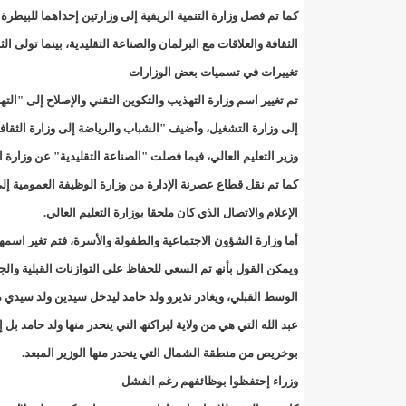
HAPAترفض عروض للتنافس على نيل رخصة لقناة وإذاعة خاصتين/إينشيري
كما تم فصل وزارة التنمیة الریفیة إلى وزارتین إحداھما للبیطر
الثقافة والعلاقات مع البرلمان والصناعة التقلیدیة، بینما تولى 
HAPAتعلن عن عرض رخصتي تشغيل جديدتين لمحطة إذاعية ومحطة تلفزية/إينشيري
تغییرات في تسمیات بعض الوزارات
MCMتتقدم بشكوى دولية ضد الدولة الموريتانية/إينشيري
تم تغییر اسم وزارة التھذیب والتكوین التقني والإصلاح إلى "الت
إلى وزارة التشغیل، وأضیف "الشباب والریاضة إلى وزارة الثق
MOOV "موف موريتل" خدمة الإنترنت الجيلين 2G و 3G في منطقة الشكات
وزیر التعلیم العالي، فیما فصلت "الصناعة التقلیدیة" عن وزارة ا
REDISSElllينظم دورة تكوينية لصالح اللجان الجهوية لتسيير المظالم
كما تم نقل قطاع عصرنة الإدارة من وزارة الوظیفة العمومیة إلى
الإعلام والاتصال الذي كان ملحقا بوزارة التعلیم العالي.
REDISSElllينظم دورة تكوينية لصالح اللجان الجهوية لتسيير المظالم
أما وزارة الشؤون الاجتماعیة والطفولة والأسرة، فتم تغیر اسمھ
SGول أخطيره يفتتح ورشة تدريبية حول إعداد المشاريع البحثية/إينشيري
ویمكن القول بأنھ تم السعي للحفاظ على التوازنات القبلیة وا
الوسط القبلي، ویغادر نذیرو ولد حامد لیدخل سیدین ولد سیدي 
SNDEشعب بين مطرقة العطش بأيادي "ولد البنيه" و سندان الجائحة/إينشيري
عبد الله التي ھي من ولایة لبراكنھ التي ینحدر منھا ولد حامد 
SOMAGAZتخفض سعر الغاز المنزلي بمناسبة رمضان/إينشيري
بوخریص من منطقة الشمال التي ینحدر منھا الوزیر المبعد.
وزراء إحتفظوا بوظائفھم رغم الفشل
SOMELECتنفي إجراء تعيينات جديدة/إينشيري
SOMELECمشكل