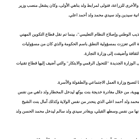
HAPAتعلن أسماء الشركات المتقدمة بملفات لنيل رخص إنشاء مؤسسات إعلامية جديدة/إينشيري
ة والأخرى للزراعة، فتولى لمرابط ولد بناھي الأولى، وكان یشغل منصب وزیر
الثانیة سیدین ولد سیدي محمد ولد أحمد اعلي.
HAPAتنذر مؤسسة الشروق ميديا بعد تحقيقاتها عن "معادن موريتانيا"(بيان)
MCMتسريح 10% من عمالها/إينشيري
MCMتسريح 10% من عمالها/إينشيري
ھذیب الوطني وإصلاح النظام التعلیمي"، بینما تم نقل قطاع التكوین المھني
افة التي تعززت بمسؤولیة النطق باسم الحكومة والذي كان من مسؤولیات
NKTTتفاصيل مبادرة ولد هيدالة لتسوية الخلاف بين الرئيس غزواني وسلفه/إينشيري
لثقافة وأضیفت إلى وزارة التجارة.
REDISSElllينظم دورة تكوينية لصالح اللجان الجهوية لتسيير المظالم
 الوزارة الجدیدة "للتحول الرقمي والابتكار" والتي أضیف إلیھا قطاع تقنیات
REDISSElllينظم دورة تكوينية لصالح اللجان الجهوية لتسيير المظالم
ا لتصبح وزارة العمل الاجتماعي والطفولة والأسرة.
SNDEتغييرات واسعة في الشركة الوطنية للماء- أسماء/إينشيري
لجھویة، من خلال مغادرة خدیجة بنت بوكھ لیدخل المخطار ولد داھي من نفس
محمد ولد أحمد اعلي الذي ینحدر من نفس الولایة وكذلك آمال بنت الشیخ
SNIMﻻ ﺗﻘﻭﻡ ﺷﺭﻛﺔ "ﺳﻧﻳﻡ" ﺑﻣﺎ ﻳﻠﺯﻡ للتحضير لﺯﻳﺎﺭﺓ ﺍﻟﺮﺋﻴﺲ ﻭﻟﺪ ﺍﻟﻐﺰﻭﺍﻧﻲ ﻟﻤﺪﻳﻨﺔ ﺍﺯﻭﻳﺮﺍﺕ/إيينشيري
بل إنھا من نفس وسطھ القبلي، ویغادر سیدي ولد سالم لیدخل محمد الحسن ولد
SOMELECتركيب العدادات الذكية سيبدأ تدريجيا خلال الشهر الجاري
ة حي العدالة بالنعمة تقرر حلها بشكل نهائى/إينشيري