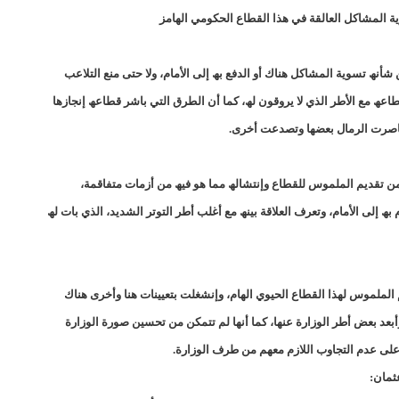
ة المشاكل العالقة في ھذا القطاع الحكومي الھامز
inchiriاستياء متصاعد من أداء السفيرة الموريتانية في باريس
inchiriتعميم يحظر استخدام الهواتف المحمولة داخل المؤسسات التعليمية/إينشيري
نھ تسویة المشاكل ھناك أو الدفع بھ إلى الأمام، ولا حتى منع التلاعب
ھ مع الأطر الذي لا یروقون لھ، كما أن الطرق التي باشر قطاعھ إنجازھا
inchiriمشاريع بيع الألبان في الحوضين/إينشيري
nkttكشف تفاصيل صادمة عن ليالي العاصمة نواكشوطv/إينشيري
 حاصرت الرمال بعضھا وتصدعت أخرى.
senegalصورة الرئيس التي أفزعت السنغاليين/إينشيري
snim مئات القطع الأرضية لصالح عمال شركة «سنيم»/إينشيري
ا من تقدیم الملموس للقطاع وإنتشالھ مما ھو فیھ من أزمات متفاقمة،
«موريتل» تطلق عملية إفطار الصائم لصالح الفقراء (صور
 إلى الأمام، وتعرف العلاقة بینھ مع أغلب أطر التوتر الشدید، الذي بات لھ
ة/إينشيري
أأزمة بين إدارة ميناء نواكشوط والمفتشية العامة للدولة/إينشير
ة/إينشيري
أأزمة بين إدارة ميناء نواكشوط والمفتشية العامة للدولة/إينشير
م الملموس لھذا القطاع الحیوي الھام، وإنشغلت بتعیینات ھنا وأخرى ھناك
ة/إينشيري
أأزمة بين إدارة ميناء نواكشوط والمفتشية العامة للدولة/إينشير
د بعض أطر الوزارة عنھا، كما أنھا لم تتمكن من تحسین صورة الوزارة
لى عدم التجاوب اللازم معھم من طرف الوزارة.
الخطبة"/إينشيري
أبرز ما جاء في مقابلة ولد عبد العزيز مع صحيفة"Jeune Afrique"/إينشيري
ثمان: