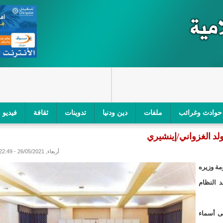
حوادث وغرائب
ملفات
دين ودنيا
تدوينات
ثقافة
فيديو
لد الغزواني/إينشيري
اجز الأمني في نواكشوط الجنوبية/إينشيري
"أمن الطرق" یشن حملة على
أربعاء, 26/05/2021 - 22:49
ام التربوي/إينشيري
"الموريتانية للطيران"تصدر بيانا توضيحيا حول حادثة
مة وزیره
ري
"تواصل" يحدد مرشحيه للوائح الوطنية في الاستحقاقات 
 النظام
مسابقة قرآنية/إينشيري
"حساسیة" متصاعدة بین وزیرتین في حكومة ولد ب
ى أسماء