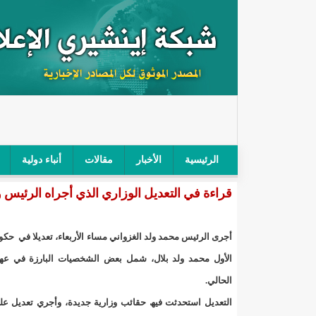
الرئيسية
الأخبار
مقالات
أنباء دولية
قراءة في التعدیل الوزاري الذي أجراه الرئیس و
"أمن الطرق" يحجز سيارة شرطي بعد محاولته خرق الح
"الأعلى للتهذيب" يناقش مشروع القانون التوجيهي للنظ
أجرى الرئیس محمد ولد الغزواني مساء الأربعاء، تعدیلا في حكو
"الموريتانية" تقيم حفلا لتسليم جوائز "الإحياء الرمضاني 2021"/إينشي
الأول محمد ولد بلال، شمل بعض الشخصیات البارزة في عھد
الحالي.
"جائزة شيخ القراء" تعلن إنطلاق النسخة الخامسة من 
التعدیل استحدثت فیھ حقائب وزاریة جدیدة، وأجري تعدیل عل