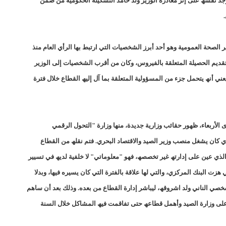
، وجد نفسھ على إثر مغادرة الوزیر ولد حامد التشكیلة الحكومیة من ضمن
8إصابات بكورونا وحالة وفاة واحدة/إينشيري
صحة العمومیة وھو أحد أبرز الشخصیات التي ارتبط بھا الرأي العام منذ
تقدیم الحصیلة المتعلقة بالفیروس، وكان من أقرب الشخصیات إلى الوزیر
BMIالبنك الموريتاني للاستثمار: لجأنا للقضاء دفاعا عما اتهمنا به زورا/إينشيري
یعني أنھ یتحمل جزء من المسؤولیة المتعلقة بما آل إلیھ القطاع خلال فترة
CAMECالحكومة توجه ضربة موجعة لمستوردي الأدوية/إينشيري
CENI الأحزاب السياسية تشيد بمستوى التنسيق مع اللجنة الانتخابية
الأربعاء، ظھور حقائب وزاریة جدیدة، منھا وزارة "التحول الرقمي
CSA تحدد مناطق بيع المواد الغذائية بسعر مدعوم فى نواكشوط/إينشيري
لذي كان یشغل منصب وزیر الصید والاقتصاد البحري. فتم نقلھ من القطاع
لذي عین على إدارتھ غیر تخصصھ، فھو "معلوماتي" لا خلفیة لدیھ في تسییر
DREN جديد لولاية نواذييو/إينشيري
DREN جديد لولاية نواذييو/إينشيري
ي ھزت البنك المركزي، والتي لھا علاقة بالفترة التي كان یسیره فیھا، وبدلا
DREN جديد لولاية نواذييو/إينشيري
DREN جديد لولاية نواذييو/إينشيري
شخصي الناني ولد اشروقھ، لیباشر إدارة القطاع من بعده. وذلك بعد أن ساھم
ب على وزارة الصید وأھمل قطاعھ حتى تفاقمت فیھ المشاكل خلال السنة