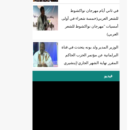
في ثاني أيام مهرجان نواكشوط
للشعر العربي(خمسة شعراء في أولى
أمسيات "مهرجان نواكشوط للشعر
العربي)
الوزير المدير ولد بونه يتحدث في قناة
البرلمانية عن مؤتمر الحزب الحاكم
المقرر نهاية الشهر الجاري/إينشيري
فيديو
DREN جديد لولاية نواذييو/إينشيري