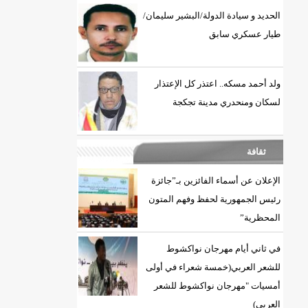
الحديد و سيادة الدولة/البشير سليمان/
طيار عسكري سابق
ولد أحمد مسكه.. اعتذر كل الإعتذار
لسكان ومنحدري مدينة تجكجة
ثقافة
الإعلان عن أسماء الفائزين بـ”جائزة
DREN جديد لولاية نواذييو/إينشيري
رئيس الجمهورية لحفظ وفهم المتون
المحظرية”
في ثاني أيام مهرجان نواكشوط
للشعر العربي(خمسة شعراء في أولى
أمسيات "مهرجان نواكشوط للشعر
العربي)