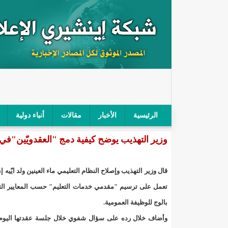
الرئيسية
الأخبار
مقالات
أنباء دولية
وزير التهذيب يوضح كيفية دمج "العقدويّين"في 
"أمن الطرق" يحجز سيارة شرطي بعد محاولته خرق الح
"الأعلى للتهذيب" يناقش مشروع القانون التوجيهي للنظ
قال وزير التهذيب وإصلاح النظام التعليمي ماء العينين ولد ايّيه إ
"الموريتانية" تقيم حفلا لتسليم جوائز "الإحياء الرمضاني 2021"/إينشي
تعمل على ترسيم "مقدمي خدمات التعليم" حسب المعايير ال
بالوج للوظيفة العمومية.
"جائزة شيخ القراء" تعلن إنطلاق النسخة الخامسة من 
وأضاف خلال رده على سؤال شفوي خلال جلسة عقدتها اليوم 