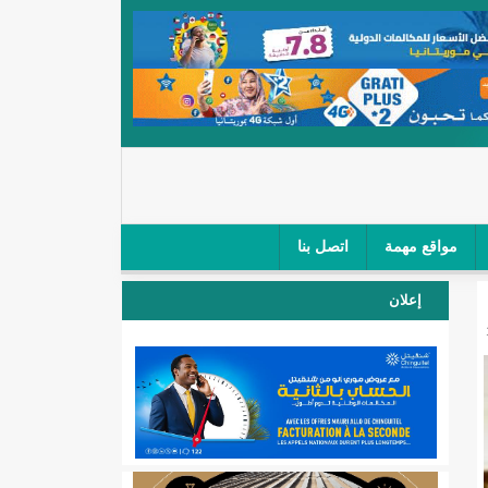
مواقع مهمة
اتصل بنا
 صغار الباعة في ملتقى طرق "كلینیك"/إينشيري
إعلان
 مطار نواكشوط (نص البيان)/إينشيري
المقبلة
لال'(أسماء)