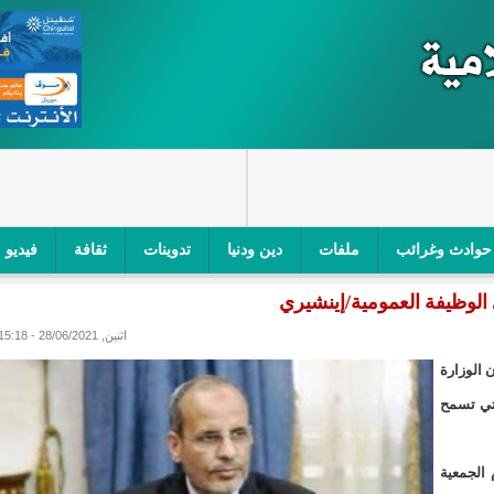
حوادث وغرائب
ملفات
دين ودنيا
تدوينات
ثقافة
فيديو
الوظيفة العمومية/إينشيري
اجز الأمني في نواكشوط الجنوبية/إينشيري
"أمن الطرق" یشن حملة على
اثنين, 28/06/2021 - 15:18
ام التربوي/إينشيري
"الموريتانية للطيران"تصدر بيانا توضيحيا حول حادثة
ن الوزارة
ري
"تواصل" يحدد مرشحيه للوائح الوطنية في الاستحقاقات 
تي تسمح
مسابقة قرآنية/إينشيري
"حساسیة" متصاعدة بین وزیرتین في حكومة ولد ب
الجمعية