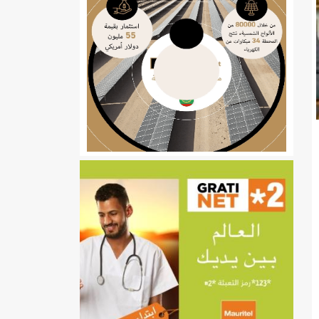
ي
تهام بعد قطع عطلة رئيسها/إينشيري
إينشيري
/إينشيري