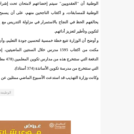
"حلف الوفاق الوطني" بقيادة العلامة الشيخ الفخامة و
الوطنية أن "العقدويين" سيتم إخضاعهم لامتحان تحت إشراف
الوطنية للمسابقات، و اكتتاب الناجحين منهم، على أن يسمح
"شنقيتل" تعلن عن تعاون جديد مع شركة belN الاعلامية/إينشيري
يحالفهم الحظ في النجاح بالاستمرار في مزاولة التدريس مع
"شنقيتل" تعلن عن تعاون جديد مع شركة belN الاعلامية/إينشيري
لتكوين وتأطير لتعزيز أدائهم.
و أوضح أن الوزارة تتبع خطة خمسية لتحسين جودة التعليم، وأن
"شنقيتل" تعلن عن تعاون جديد مع شركة belN الاعلامية/إينشيري
مكنت من اكتتاب 1595 مدرس خلال السنتين الماضيتين
"معادن موريتانيا" تتراجع عن إتفاق مع شركات التعدين
الدفعة التي ستتخرج 
التي ستتخرج من مدرسة تكوين الأساتذة (374 أستاذا).
"معادن موريتانيا" تسبب في وفاة منقب في “منطقة ازكو
وكانت وزارة التهذيب قد استدعت الأسبوع الماضي ممثلين عن
"موريتل"تحمل العلامة التجارية الجديدة(Moov Mauritel)/إينشيري
الوظيفة 
10عادات غذائية خاطئة يجب تجنبها في رمضان/إينشيري
11وفاة شخصا في حادث سير غرب بوتلميت و غزواني يعزي/إينشيري
12دولة بينها موريتانيا تشارك في مناورات عسكرية/إينشيري