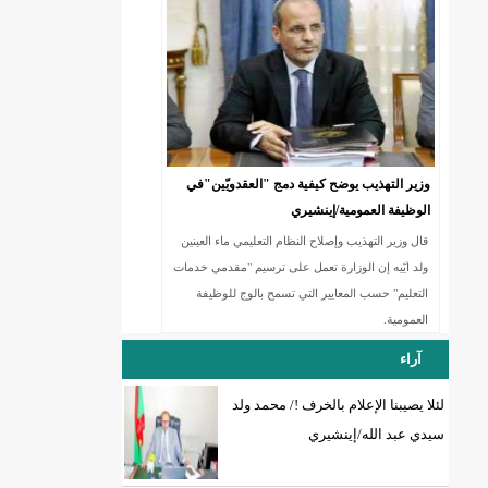
18إصابة جديدة بكورونا و7 حالات شفاء/إينشيري
وزير التهذيب يوضح كيفية دمج "العقدويّين"في
الوظيفة العمومية/إينشيري
قال وزير التهذيب وإصلاح النظام التعليمي ماء العينين
ولد ايّيه إن الوزارة تعمل على ترسيم "مقدمي خدمات
التعليم" حسب المعايير التي تسمح بالوج للوظيفة
العمومية.
آراء
لئلا يصيبنا الإعلام بالخرف !/ محمد ولد
سيدي عبد الله/إينشيري