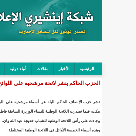
الرئيسية
الأخبار
مقالات
أنباء دولية
الحزب الحاكم ينشر لائحة مرشحيه على اللوائح ا
"أمن الطرق" يحجز سيارة شرطي بعد محاولته خرق الح
"الأعلى للتهذيب" يناقش مشروع القانون التوجيهي للنظ
نشر حزب الإنصاف الحاكم الليلة عن أسماء مرشحيه على اللوائ
"الموريتانية" تقيم حفلا لتسليم جوائز "الإحياء الرمضاني 2021"/إينشي
مكت، فيما تصدرت اللائحة الوطنية للنساء الوزيرة السابقة فاط
وجاءت على رأس اللائحة الوطنية للشباب خديجة عبد الله وان.
"جائزة شيخ القراء" تعلن إنطلاق النسخة الخامسة من 
وهذه أسماء الخمسة الأوائل في اللائحة الوطنية المختلطة: