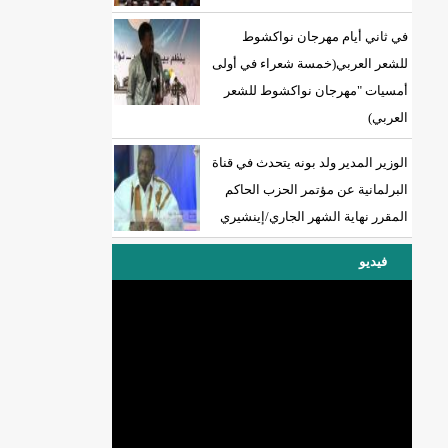
في ثاني أيام مهرجان نواكشوط
للشعر العربي(خمسة شعراء في أولى
أمسيات "مهرجان نواكشوط للشعر
العربي)
الوزير المدير ولد بونه يتحدث في قناة
البرلمانية عن مؤتمر الحزب الحاكم
المقرر نهاية الشهر الجاري/إينشيري
فيديو
DREN جديد لولاية نواذييو/إينشيري