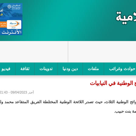
حوادث وغرائب
ملفات
دين ودنيا
تدوينات
ثقافة
فيديو
لوطنية في النيابيات
اجز الأمني في نواكشوط الجنوبية/إينشيري
"أمن الطرق" یشن حملة على
أحد, 09/04/2023 - 21:43
ام التربوي/إينشيري
"الموريتانية للطيران"تصدر بيانا توضيحيا حول حادثة
ح الوطنية الثلاث، حيث تصدر اللائحة الوطنية المختلطة الفريق المتقاعد محمد ول
ري
"تواصل" يحدد مرشحيه للوائح الوطنية في الاستحقاقات 
مة بنت حبيب.
مسابقة قرآنية/إينشيري
"حساسیة" متصاعدة بین وزیرتین في حكومة ولد ب