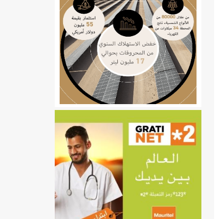
ي
تهام بعد قطع عطلة رئيسها/إينشيري
إينشيري
/إينشيري