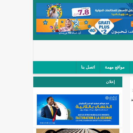
مواقع مهمة
اتصل بنا
 صغار الباعة في ملتقى طرق "كلینیك"/إينشيري
إعلان
 مطار نواكشوط (نص البيان)/إينشيري
د
المقبلة
لال'(أسماء)