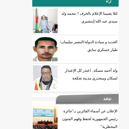
آراء
لئلا يصيبنا الإعلام بالخرف !/ محمد ولد
سيدي عبد الله/إينشيري
18إصابة جديدة بكورونا و7 حالات شفاء/إينشيري
الحديد و سيادة الدولة/البشير سليمان/
طيار عسكري سابق
ولد أحمد مسكه.. اعتذر كل الإعتذار
لسكان ومنحدري مدينة تجكجة
ثقافة
الإعلان عن أسماء الفائزين بـ”جائزة
رئيس الجمهورية لحفظ وفهم المتون
المحظرية”