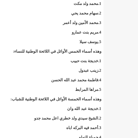
"حلف الوفاق الوطني" بقيادة العلامة الشيخ الفخامة و
1.محمد ولد مكت
2.سهام محمد يحي
"شنقيتل" تعلن عن تعاون جديد مع شركة belN الاعلامية/إينشيري
3.محمد الأمين ولد أعمر
"شنقيتل" تعلن عن تعاون جديد مع شركة belN الاعلامية/إينشيري
4.مريم بنت عمارو
5.يوسف سيلا
"شنقيتل" تعلن عن تعاون جديد مع شركة belN الاعلامية/إينشيري
وهذه أسماء الخمس الأوائل في اللائحة الوطنية للنساء:
"معادن موريتانيا" تتراجع عن إتفاق مع شركات التعدين
1.خديجة بنت حبيب
2.زينب عبدول
"معادن موريتانيا" تسبب في وفاة منقب في “منطقة ازكو
4.فاطمة محمد عبد الله الحسن
"موريتل"تحمل العلامة التجارية الجديدة(Moov Mauritel)/إينشيري
5.مراها المرابط
وهذه أسماء الخمسة الأوائل في اللائحة الوطنية للشباب:
10عادات غذائية خاطئة يجب تجنبها في رمضان/إينشيري
1.خديجة عبد الله وان
11وفاة شخصا في حادث سير غرب بوتلميت و غزواني يعزي/إينشيري
2.الشيخ سيدي ولد خطري اعل محمد جدو
3.أحمد فيه البركه اباه
12دولة بينها موريتانيا تشارك في مناورات عسكرية/إينشيري
4.جميلة النهاه