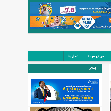
مواقع مهمة
اتصل بنا
 صغار الباعة في ملتقى طرق "كلینیك"/إينشيري
إعلان
 مطار نواكشوط (نص البيان)/إينشيري
المقبلة
لال'(أسماء)