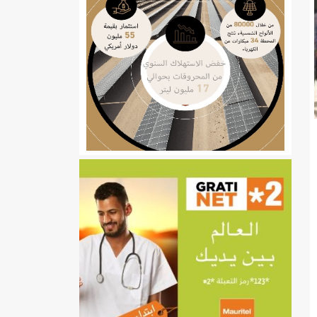
ي
تهام بعد قطع عطلة رئيسها/إينشيري
إينشيري
/إينشيري