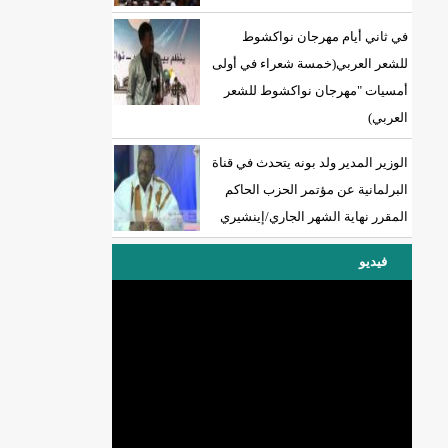
في ثاني أيام مهرجان نواكشوط
للشعر العربي(خمسة شعراء في أولى
أمسيات "مهرجان نواكشوط للشعر
العربي)
الوزير المدير ولد بونه يتحدث في قناة
البرلمانية عن مؤتمر الحزب الحاكم
المقرر نهاية الشهر الجاري/إينشيري
فيديو
DREN جديد لولاية نواذييو/إينشيري