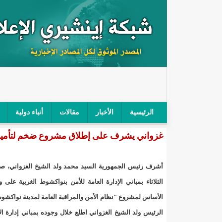
الرئيسية
الأخبار
مقالات
أنباء دولية
غزواني يشرف على إطلاق مشروع ضخم لتأمين
"أمن الطرق" يحجز سيارة شرطي بعد محاولته خرق الح
"الأعلى للتهذيب" يناقش مشروع القانون التوجيهي للنظ
أشرف رئيس الجمهورية السيد محمد ولد الشيخ الغزواني، صبا
"الموريتانية" تقيم حفلا لتسليم جوائز "الإحياء الرمضاني 2021"/إينشي
الثلاثاء بمباني الإدارة العامة للأمن بنواكشوط الغربية على
الأساس لمشروع "نظام الأمن والمراقبة العامة لمدينة نواكشو
"جائزة شيخ القراء" تعلن إنطلاق النسخة الخامسة من 
الرئيس ولد الشيخ الغزواني اطلع خلال وجوده بمباني إدارة ا