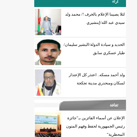
آراء
لئلا يصيبنا الإعلام بالخرف !/ محمد ولد
سيدي عبد الله/إينشيري
18إصابة جديدة بكورونا و7 حالات شفاء/إينشيري
الحديد و سيادة الدولة/البشير سليمان/
طيار عسكري سابق
ولد أحمد مسكه.. اعتذر كل الإعتذار
لسكان ومنحدري مدينة تجكجة
ثقافة
الإعلان عن أسماء الفائزين بـ”جائزة
رئيس الجمهورية لحفظ وفهم المتون
المحظرية”