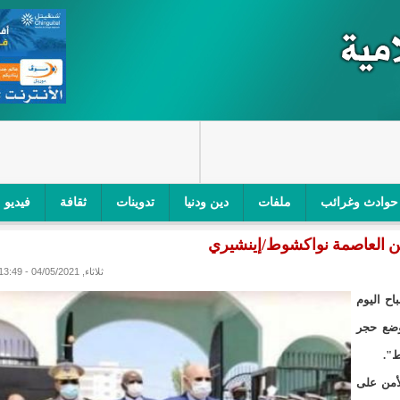
حوادث وغرائب
ملفات
دين ودنيا
تدوينات
ثقافة
فيديو
 العاصمة نواكشوط/إينشيري
اجز الأمني في نواكشوط الجنوبية/إينشيري
"أمن الطرق" یشن حملة على
ثلاثاء, 04/05/2021 - 13:49
ام التربوي/إينشيري
"الموريتانية للطيران"تصدر بيانا توضيحيا حول حادثة
ح اليوم
ري
"تواصل" يحدد مرشحيه للوائح الوطنية في الاستحقاقات 
 وضع حجر
ط".
مسابقة قرآنية/إينشيري
"حساسیة" متصاعدة بین وزیرتین في حكومة ولد ب
لأمن على