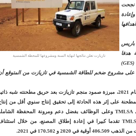
لد الشيخ سيديا يخطف الأضواء في الاستقبالات في روصو/إينشيري
 نجحت
إعادة
"شنقيتل" تعلن عن تعاون جديد مع شركة belN الاعلامية/إينشيري
هدافها
"شنقيتل" تعلن عن تعاون جديد مع شركة belN الاعلامية/إينشيري
 باريس
"محاولة انقلاب" في النيجر قبل تنصيب الرئيس الجديد/إينشير
 هدفا
تازيازت تعلن نتائجها لنهاية السنة ومشروعها للمحطة الشمسية
 لصالح شركة "كنز ماينيغ“/إينشيري
(
GES
)
كما صادقت الشركة على مشروع ضخم للطاقة الشمسية في تازيازت من المتوقع أ
لة” إثر انهيار بئر تنقيب (أسماء)/إينشيري
"ملف العشرية" يصل غرفة الا
"موف موريتل"توزع سلالا غذائية على مئات الأسر بنواكشوط/
لقد نشرت كينروس نتائجها للفصل الرابع من العام 2021، مبرزة صمود منجم تازيازت بعد حريق مطحنته شبه ذاتي
10عادات غذائية خاطئة يجب تجنبها في رمضان/إينشيري
ونيو 2021. وأدى توقف المطحنة على إثر هذه الحادثة إلى تحقيق إنتاج سنوي أقل من إنتا
TMLSA
وعلى الوظائف بفضل دعم ومرونة المحفظة الشاملة
1200سيارة مستوردة على متن باخرة ترسو ب"ميناء الصداقة"/إينشيري
TML
تقدما كبيرا في إعادة إطلاق المصنع، من خلال استئناف
1377يخضعون حاليا للحجر الصحي/إينشيري
2 و 170.502 في 2021.