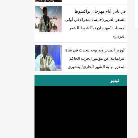
في ثاني أيام مهرجان نواكشوط
للشعر العربي(خمسة شعراء في أولى
أمسيات "مهرجان نواكشوط للشعر
العربي)
الوزير المدير ولد بونه يتحدث في قناة
البرلمانية عن مؤتمر الحزب الحاكم
المقرر نهاية الشهر الجاري/إينشيري
فيديو
DREN جديد لولاية نواذييو/إينشيري