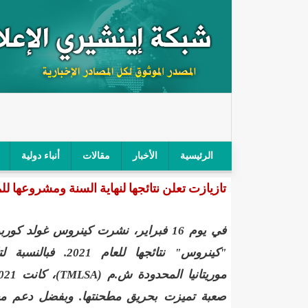
الرئيسية
الأخبار
مقالات
أنباء دولية
تازيازت تعلن نتائجها لنهاية السنة ومشروعها 
"أمن الطرق" يحجز سيارة شرطي بعد محاولته خرق الح
"الأعلى للتهذيب" يناقش مشروع القانون التوجيهي للنظ
في يوم 16 فبراير، نشرت كينروس غولد كو
"الموريتانية" تقيم حفلا لتسليم جوائز "الإحياء الرمضاني 2021"/إينشي
"كينروس" نتائجها للعام 2021. فب
موريتانيا المحدودة ش.م (
TMLSA
"جائزة شيخ القراء" تعلن إنطلاق النسخة الخامسة من 
صعبة تميزت بحريق مطحنتها. وبفضل دعم م