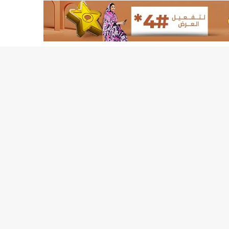
8إصابات بكورونا وحالة وفاة واحدة/إينشيري
BMIالبنك الموريتاني للاستثمار: لجأنا للقضاء دفاعا عما اتهمنا به زورا/إينشيري
CAMECالحكومة توجه ضربة موجعة لمستوردي الأدوية/إينشيري
CENI الأحزاب السياسية تشيد بمستوى التنسيق مع اللجنة الانتخابية
CSA تحدد مناطق بيع المواد الغذائية بسعر مدعوم فى نواكشوط/إينشيري
DREN جديد لولاية نواذييو/إينشيري
DREN جديد لولاية نواذييو/إينشيري
DREN جديد لولاية نواذييو/إينشيري
DREN جديد لولاية نواذييو/إينشيري