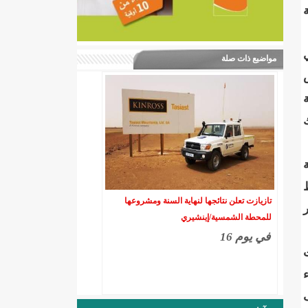
ي
مواضيع ذات صلة
ك
18 ميغاواط
تازيازت تعلن نتائجها لنهاية السنة ومشروعها
20 وأن يوفر
للمحطة الشمسية/إينشيري
في يوم 16