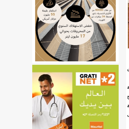
ي
ن
تهام بعد قطع عطلة رئيسها/إينشيري
إينشيري
/إينشيري
ة
ج