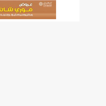
6500 حقيبة مدرسية بسيليبابي/إينشيري
6وزراء يرافقون الوزير الأول إلى المغرب لحضور أعمال اللجنة العليا المشتركة للتعاون بين البلدين/إينشيري
712مدرسا إلى مختلف الولايات/إينشيري
712مدرسا إلى مختلف الولايات/إينشيري
BCMيكشف عن: "اختلاس عدة مليارات أوقية عن طريق خيانة الأمانة والتزوير في NBM"
BMIالبنك الموريتاني للاستثمار: لجأنا للقضاء دفاعا عما اتهمنا به زورا/إينشيري
CAMECتعلن انطلاقة برنامج "ميسر" (فيديو)/إينشيري
CENIلجنة الانتخابات تعلن حصيلة جديدة للوائح الجهوية والبلدية
DREN جديد لولاية نواذييو/إينشيري
DREN جديد لولاية نواذييو/إينشيري
DREN جديد لولاية نواذييو/إينشيري
DREN جديد لولاية نواذييو/إينشيري
DREN جديد لولاية نواذييو/إينشيري
HAPA/ موقع “أنباء انفو” نشر خبراً زائفاً يمسّ أمن الوطن..!/إينشيري