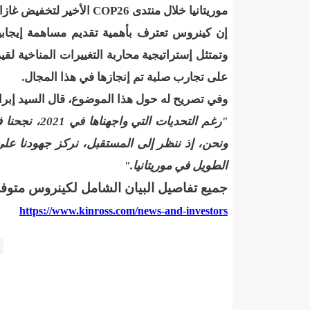
موريتانيا خلال منتدى
COP26
الأخير لتخفيض غازا
17حالة إصابة جديدة ب"كورونا" و12 حالة شفاء/إينشيري
إن كينروس تعترف بأهمية تقديم مساهمة إيجابية 
وتمتثل إستراتيجية محاربة التغييرات المناخية ل
17حالة إصابة جديدة ب"كورونا" و12 حالة شفاء/إينشيري
على تجارب صلبة تم إنجازها في هذا المجال.
19إصابة جديدة بكورونا و17 حالة شفاء/إينشيري
200 ألف أوقية السعر الجديد لخدمة "
وفي تصريح له حول هذا الموضوع، قال السيد إبرا
200طن من الأسماك توزع على 20 ألف أسرة فى انواكشوط وانواذيبو/إينشيري
"رغم التحديا
ونحن، إذ ننظر إلى المستقبل، نركز جهودنا على 
24مقاييس الأمطار خلال 24 ساعة الماضية/إينشيري
الطويل في موريتانيا."
3 ثلاث تعيينات في مجلس الوزراء (أسماء)/إينشيري
جميع تفاصيل البيان الشامل لكينروس متوفرة
https://www.kinross.com/news-and-investors
32حالة جديدة ب"كورونا"/إينشيري
3ثلاثة أيام حداد بموريتانيا إثر وفاة أمير الكويت بعد صراع مع المرض/إيينشيري
490إصابة جديدة بكورونا و55 حالة شفاء/إينشيري
4جنرالات جد
5600أسرة في الحوض الشرقي تستفيد من الكهرباء حسب وزير البترول ول عبد السلام/إينشيري
59من الأساتذة المتعاونين مع مؤسسات التعليم العالي مهددون بالفصل من الوزير ول سالم/إينشيري