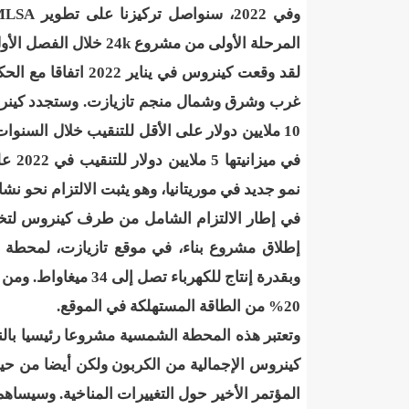
وفي 2022، سنواصل تركيزنا على تطوير
MLSA
140 عاملا من شركة نحاس موريتانيا عن نيتها تسريح 10% من عمالها/إينشيري
المرحلة الأولى من مشروع
24k
خلال الفصل الأول من
15وزيرا غادروا الحكومة/إينشيري
17حالة إصابة جديدة ب"كورونا" و12 حالة شفاء/إينشيري
لقد وقعت كينروس في 
غرب وشرق وشمال منجم تازيازت. وستجدد كينر
17حالة إصابة جديدة ب"كورونا" و12 حالة شفاء/إينشيري
10 ملايين دولار على الأقل للتنقيب خلال الس
17حالة إصابة جديدة ب"كورونا" و12 حالة شفاء/إينشيري
في م
17حالة إصابة جديدة ب"كورونا" و12 حالة شفاء/إينشيري
نمو جديد في موريتانيا، وهو يثبت الالتزام نحو نش
في إطار الالتزام الشامل من طرف كينروس لتخفي
17حالة إصابة جديدة ب"كورونا" و12 حالة شفاء/إينشيري
17حالة إصابة جديدة ب"كورونا" و12 حالة شفاء/إينشيري
20% من الطاقة المستهلكة في الموقع.
17حالة إصابة جديدة ب"كورونا" و12 حالة شفاء/إينشيري
وتعتبر هذه المحطة الشمسية مشروعا رئيسيا با
17حالة إصابة جديدة ب"كورونا" و12 حالة شفاء/إينشيري
كينروس الإجمالية من الكربون ولكن أيضا من حي
المؤتمر الأخير حول التغييرات المناخية. وسيس
17حالة إصابة جديدة ب"كورونا" و12 حالة شفاء/إينشيري