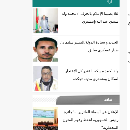
آراء
لئلا يصيبنا الإعلام بالخرف !/ محمد ولد
سيدي عبد الله/إينشيري
18إصابة جديدة بكورونا و7 حالات شفاء/إينشيري
الحديد و سيادة الدولة/البشير سليمان/
طيار عسكري سابق
.
ولد أحمد مسكه.. اعتذر كل الإعتذار
لسكان ومنحدري مدينة تجكجة
ثقافة
الإعلان عن أسماء الفائزين بـ”جائزة
رئيس الجمهورية لحفظ وفهم المتون
المحظرية”