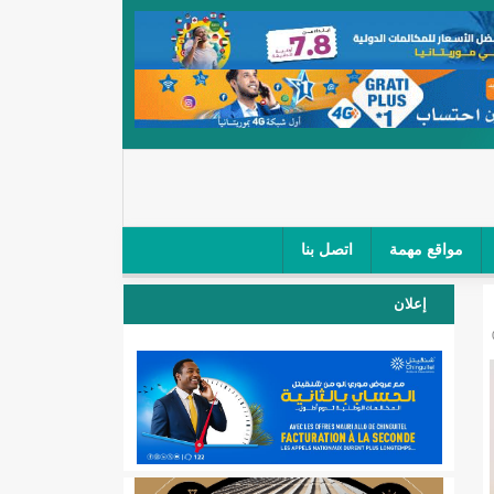
مواقع مهمة
اتصل بنا
 صغار الباعة في ملتقى طرق "كلینیك"/إينشيري
إعلان
 مطار نواكشوط (نص البيان)/إينشيري
المقبلة
لال'(أسماء)