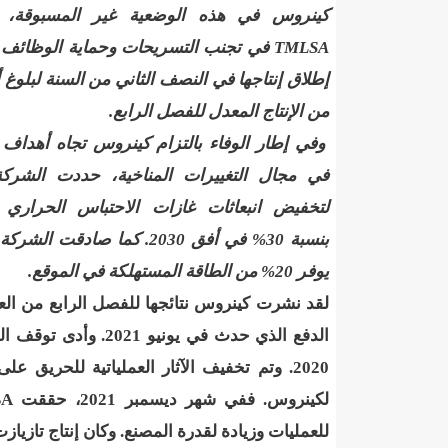
"حلف الوفاق الوطني" بقيادة العلامة الشيخ الفخامة و
كينروس في هذه الوضعية غير المسبوقة،
TMLSA
في تجنب التسريحات وحماية الوظائف و
"شنقيتل" تعلن عن تعاون جديد مع شركة belN الاعلامية/إينشيري
إطلاق إنتاجها في النصف الثاني من السنة لبلوغ أ
"شنقيتل" تعلن عن تعاون جديد مع شركة belN الاعلامية/إينشيري
من الإنتاج المعدل للفصل الرابع.
وفي إطار الوفاء بالتزام كينروس تجاه أهداف
"شنقيتل" تعلن عن تعاون جديد مع شركة belN الاعلامية/إينشيري
في مجال التغييرات المناخية، حددت الشركة
"معادن موريتانيا" تتراجع عن إتفاق مع شركات التعدين
لتخفيض انبعاثات غازات الاحتباس الحراري 
بنسبة 30% في أفق 2030. 
"معادن موريتانيا" تسبب في وفاة منقب في “منطقة ازكو
يوفر 20% من الطاقة المستهلكة في الموقع.
"موريتل"تحمل العلامة التجارية الجديدة(Moov Mauritel)/إينشيري
10عادات غذائية خاطئة يجب تجنبها في رمضان/إينشيري
الدفع الذي حدث في ي
2020. وتم تخفيف الآثار العملياتية للحريق على
11وفاة شخصا في حادث سير غرب بوتلميت و غزواني يعزي/إينشيري
لكينروس. ففي شهر ديسمبر 2021، حققت
SA
12دولة بينها موريتانيا تشارك في مناورات عسكرية/إينشيري
للعمليات وزيادة لقدرة المصنع. وكان إنتاج تازيازت من الذهب 406.509 أوقية في 020