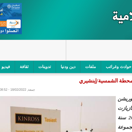
حوادث وغرائب
ملفات
دين ودنيا
تدوينات
ثقافة
فيديو
للمحطة الشمسية/إينشيري
اجز الأمني في نواكشوط الجنوبية/إينشيري
"أمن الطرق" یشن حملة على
جمعة, 18/02/2022 - 08:52
ام التربوي/إينشيري
"الموريتانية للطيران"تصدر بيانا توضيحيا حول حادثة
ربوريشن
ري
"تواصل" يحدد مرشحيه للوائح الوطنية في الاستحقاقات 
النسبة لتازيازت
)، كانت 2021 سنة
مسابقة قرآنية/إينشيري
"حساسیة" متصاعدة بین وزیرتین في حكومة ولد ب
جموعة