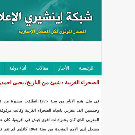
الرئيسية
الأخبار
مقالات
أنباء دولية
الصحراء الغربية : شيئ من التاريخ/ يحيى احمد
"أمن الطرق" يحجز سيارة شرطي بعد محاولته خرق الح
"الأعلى للتهذيب" يناقش مشروع القانون التوجيهي للنظ
في مثل هذه الايام من سنة 1975 انطلقت مسير
"الموريتانية" تقيم حفلا لتسليم جوائز "الإحياء الرمضاني 2021"/إينشي
وخمسين الف مغربي باتجاه الصحراء الغربية وكانت مرفوقة
المغربي الذي كان يعتبر ثالث اقوى جيش في افريقيا، كان هذا
"جائزة شيخ القراء" تعلن إنطلاق النسخة الخامسة من 
مسجل لدى الامم المتحدة من سنة 1964 كاقل