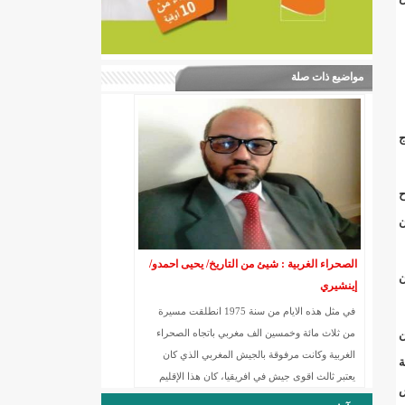
مواضيع ذات صلة
ج
ح
ن
الصحراء الغربية : شيئ من التاريخ/ يحيى احمدو/
ن
إينشيري
في مثل هذه الايام من سنة 1975 انطلقت مسيرة
١٩٧٩ متحدثا عن
من ثلاث مائة وخمسين الف مغربي باتجاه الصحراء
الغربية وكانت مرفوقة بالجيش المغربي الذي كان
ة
يعتبر ثالث اقوى جيش في افريقيا، كان هذا الإقليم
س
مسجل لدى الامم المتحدة من سنة 1964 كاق