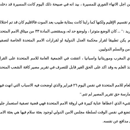
 لجلالتكم في ٦نوفمبر ١٩٧٥ نداء عاجلا من اجل الانهاء الفوري للمسيرة ، بيد انه في صبيحة ذلك اليوم كانت المسيرة قد دخل
17حالة إصابة جديدة ب"كورونا" و12 حالة شفاء/إينشيري
17حالة إصابة جديدة ب"كورونا" و12 حالة شفاء/إينشيري
 بموجبها تم تقسيم الإقليم ولكنها كما راينا كانت بمثابة طبيب بعد الموت فالاقليم كان قد تم احتلال
188مخالفة خلال شهر يونيو ترصدها وزارة التجارة/الوزيرة منت مكناس
يقول الملك الاسباني في رسالته سالفة الذكر بشان اتفاقية مادريد :" ... كان الوضع متوترا ، ولوضع حد له، وبمقتضى المادة ٣٣ من ميثاق الامم 
تسمين" المواقع الاخبارية الموريتانية/إينشيري
 نوفمبر بالنسبة لأسبانيا لم يكن تطبيقا لقرار محكمة العدل الدولية او لقرارات الامم المتحدة الخاصة لتصفي
من والسلم الدوليين.
20سنة مدة العقد بين سلطة أنواذيب الحرة و الاتحادية الموريتانية لكرة القدم/إينشيري
 المغرب وموريتانيا واسبانيا ، اتفقت في الجمعية العامة للامم المتحدة على القرا
27إصابة جديدة بفيروس "كورونا" في نواكشوط/إينشيري
3 ثلاث تعيينات في مجلس الوزراء (أسماء)/إينشيري
 اصواتها الثلاثة واخذ العلم به وقد اكد على الحق الغير قابل للتصرف في تقرير مصير كافة الشعب المنحد
31إصابة جديدة بكورونا و 13 حالة شفاء/إينشيري
31إصابة جديدة بكورونا و 13 حالة شفاءinchiri
.....لقد عرضت حكومتي موقفها في التقرير الموجه الى الامين العام للامم المتحدة في نفس اليوم ٢٦ فبراير والذي اوضحت فيه الاسباب التي انهت ف
433لصالح 11 وزارة/إينشيري
ممارسة حق تقرير المصير لم تتم."
د من الدرك و الحرس/إينشيري
شيء الذي اعطاها عناية كبيرة في اروقة الامم المتحدة فهي قضية تصفية استعمار جلي
 تخضع في نفس الوقت لسلطة مجلس الامن الدولي لوجود بعثة سلام فيها هي بعثة الام
ل مدافع عن نفسه.
60ألف مترشح يشاركون في امتحانات ختم الدورس الإعدادية/إيينشيري