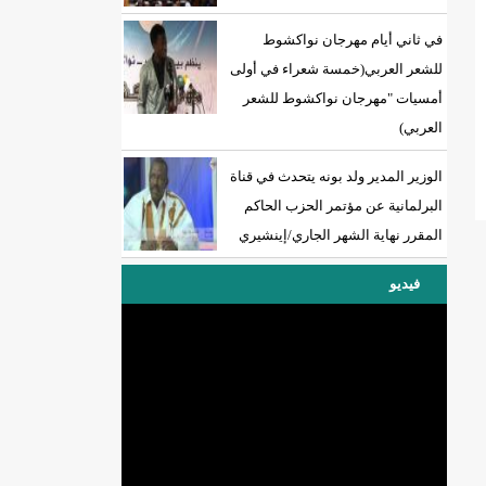
في ثاني أيام مهرجان نواكشوط
للشعر العربي(خمسة شعراء في أولى
أمسيات "مهرجان نواكشوط للشعر
العربي)
الوزير المدير ولد بونه يتحدث في قناة
البرلمانية عن مؤتمر الحزب الحاكم
المقرر نهاية الشهر الجاري/إينشيري
فيديو
DREN جديد لولاية نواذييو/إينشيري