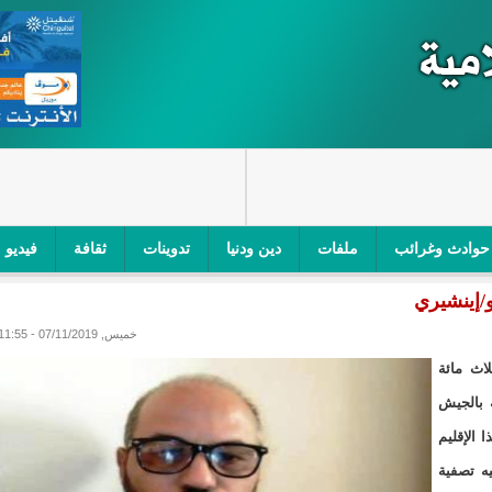
حوادث وغرائب
ملفات
دين ودنيا
تدوينات
ثقافة
فيديو
و/إينشيري
اجز الأمني في نواكشوط الجنوبية/إينشيري
"أمن الطرق" یشن حملة على
خميس, 07/11/2019 - 11:55
ام التربوي/إينشيري
"الموريتانية للطيران"تصدر بيانا توضيحيا حول حادثة
ة من ثلاث مائة
ري
"تواصل" يحدد مرشحيه للوائح الوطنية في الاستحقاقات 
 بالجيش
 الإقليم
مسابقة قرآنية/إينشيري
"حساسیة" متصاعدة بین وزیرتین في حكومة ولد ب
يم لم تتم فيه تصفية