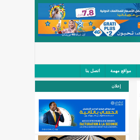
مواقع مهمة
اتصل بنا
 صغار الباعة في ملتقى طرق "كلینیك"/إينشيري
إعلان
 مطار نواكشوط (نص البيان)/إينشيري
المقبلة
لال'(أسماء)