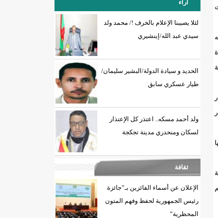
آراء
ت
لئلا يصيبنا الإعلام بالخرف !/ محمد ولد
سيدي عبد الله/إينشيري
ه
18إصابة جديدة بكورونا و7 حالات شفاء/إينشيري
المتحدة
ة
الحديد و سيادة الدولة/البشير سليمان/
طيار عسكري سابق
ر
ر
ولد أحمد مسكه.. اعتذر كل الإعتذار
لسكان ومنحدري مدينة تجكجة
يها
ثقافة
ة
الإعلان عن أسماء الفائزين بـ”جائزة
م
رئيس الجمهورية لحفظ وفهم المتون
المحظرية”