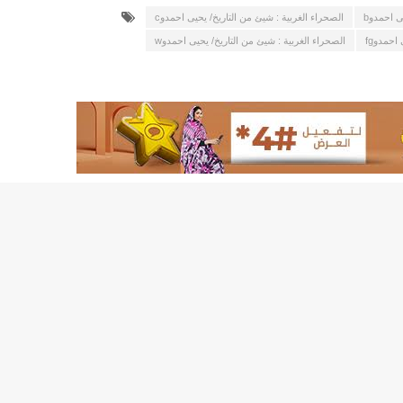
ى احمدوb
الصحراء الغربية : شيئ من التاريخ/ يحيى احمدوc
احمدوfg
الصحراء الغربية : شيئ من التاريخ/ يحيى احمدوw
8إصابات بكورونا وحالة وفاة واحدة/إينشيري
BMIالبنك الموريتاني للاستثمار: لجأنا للقضاء دفاعا عما اتهمنا به زورا/إينشيري
CAMECالحكومة توجه ضربة موجعة لمستوردي الأدوية/إينشيري
CENI الأحزاب السياسية تشيد بمستوى التنسيق مع اللجنة الانتخابية
CSA تحدد مناطق بيع المواد الغذائية بسعر مدعوم فى نواكشوط/إينشيري
DREN جديد لولاية نواذييو/إينشيري
DREN جديد لولاية نواذييو/إينشيري
DREN جديد لولاية نواذييو/إينشيري
DREN جديد لولاية نواذييو/إينشيري