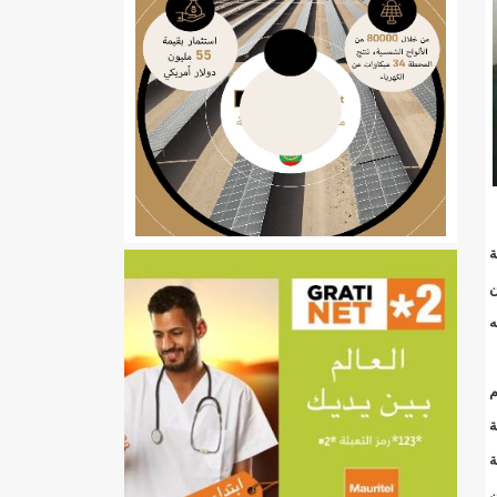
ي
ة
تهام بعد قطع عطلة رئيسها/إينشيري
ن
إينشيري
/إينشيري
ه
م
ة
ة
ن