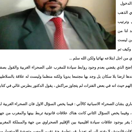
لد الشيخ سيديا يخطف الأضواء في الاستقبالات في روصو/إينشيري
ى الدخول
دي الذهب
"شنقيتل" تعلن عن تعاون جديد مع شركة belN الاعلامية/إينشيري
 وترتيب
"شنقيتل" تعلن عن تعاون جديد مع شركة belN الاعلامية/إينشيري
د لنا من
 من ليست
"محاولة انقلاب" في النيجر قبل تنصيب الرئيس الجديد/إينشير
 وكيف تم
 لصالح شركة "كنز ماينيغ“/إينشيري
ن اجل ابتلاعه نهائيا ولكن الله سلم ...
دولية حكمها الواضح الذي يقضي بعدم وجود روابط سيادة للمغرب على الصحراء الغربية والقول بصف
لة” إثر انهيار بئر تنقيب (أسماء)/إينشيري
"ملف العشرية" يصل غرفة الا
المستعمر الاسباني الذي دخل المنطقة ١٨٨٤ لم يجدها ارضا بلا سكان بل وجد بها مجتمعا بدويا ولكنه منظما وليست له علاقة بالسلاطي
"موف موريتل"توزع سلالا غذائية على مئات الأسر بنواكشوط/
الهم حيث انه في بعض الفترات لم يتجاوز مراكش ، يقول الدكتور بطرس غالي في كتاب
10عادات غذائية خاطئة يجب تجنبها في رمضان/إينشيري
برايها الاستشاري بشان الصحراء الاسبانية كالآتي : فيما يخص السؤال الاول فان الصحراء الغربية ل
1200سيارة مستوردة على متن باخرة ترسو ب"ميناء الصداقة"/إينشيري
، وفيما يخص السؤال الثاني كانت هناك علاقات قانونية تربط بينها والمغرب من جه
 يقر بوجود علاقات سيادة اقليمية بين الإقليم الصحراوي من جهة والمملكة المغربي
1377يخضعون حاليا للحجر الصحي/إينشيري
اقات قانونية ، لا يؤدي الى اي تعديل في تطبيق حق تقرير المصير وتصفية الاستعمار م