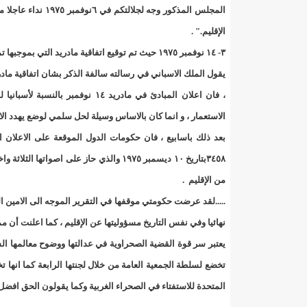
المجلس المذكور وجه
17حالة إصابة جديدة ب"كورونا" و12 حالة شفاء/إينشيري
الإقليم." .
٣- ١٤ نوفمبر ١٩٧٥ حيث تم توقيع اتفاقية مادريد التي
17حالة إصابة جديدة ب"كورونا" و12 حالة شفاء/إينشيري
19إصابة جديدة بكورونا و17 حالة شفاء/إينشيري
200 ألف أوقية السعر الجديد لخدمة "
، فان اعلان المبادئ في مادريد ١٤
الاستعمار ، و انما كان بالاساس وسيلة لحل سلمي لوضع يهدد الا
200طن من الأسماك توزع على 20 ألف أسرة فى انواكشوط وانواذيبو/إينشيري
بعد ذلك باسابيع ، فان حكومات الدول الموقعة على الاعلان اي
24مقاييس الأمطار خلال 24 ساعة الماضية/إينشيري
٣٤٥٨بتاريخ ١٠ ديسمبر ١٩٧٥ والذي حاز على
3 ثلاث تعيينات في مجلس الوزراء (أسماء)/إينشيري
من الإقليم .
32حالة جديدة ب"كورونا"/إينشيري
3ثلاثة أيام حداد بموريتانيا إثر وفاة أمير الكويت بعد صراع مع المرض/إيينشيري
نهائيا وفي نفس التاريخ مسؤوليتها عن الإقليم ، كما اعلنت أن 
490إصابة جديدة بكورونا و55 حالة شفاء/إينشيري
4جنرالات جد
يعتبر سر قوة القضية الصحراوية في عدالتها ووضوح معالمها ال
تخضع لسلطة الجمعية العامة من خلال لجنتها الرابعة كما انها
5600أسرة في الحوض الشرقي تستفيد من الكهرباء حسب وزير البترول ول عبد السلام/إينشيري
المتحدة للاستفتاء في الصحراء الغربية وكما يقولون الحق افض
59من الأساتذة المتعاونين مع مؤسسات التعليم العالي مهددون بالفصل من الوزير ول سالم/إينشيري