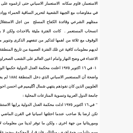
"حلف الوفاق الوطني" بقيادة العلامة الشيخ الفخامة و
الاستعمار، قاوم سكانه الاستعمار الاسباني حتى ارغموه عل
في مفاوضات مع الجبهة الشعبية لتحرير الساقية الحمراء ووا
"شنقيتل" تعلن عن تعاون جديد مع شركة belN الاعلامية/إينشيري
ممثلهم الشرعي وقائدة الكفاح المسلح من اجل الاستقلال
"شنقيتل" تعلن عن تعاون جديد مع شركة belN الاعلامية/إينشيري
انسحاب المستعمر . كانت الفترة مليئة بالاحداث ولكن لا ب
الوقوف مع ثلاثة من اهمها لتذكير من تنفعهم الذكرى وتنوير
"شنقيتل" تعلن عن تعاون جديد مع شركة belN الاعلامية/إينشيري
لديهم معلومات كافية عن تلك الفترة العصيبة من تاريخ المنطقة
"معادن موريتانيا" تتراجع عن إتفاق مع شركات التعدين
الاعتداء في وضح النهار وامام اعين العالم على الشعب الصحراوي م
١- في ١٦ اكتوبر ١٩٧٥ اعلنت محكمة العدل ال
"معادن موريتانيا" تسبب في وفاة منقب في “منطقة ازكو
واضحة أن 
"موريتل"تحمل العلامة التجارية الجديدة(Moov Mauritel)/إينشيري
العلويين الذين كان نفوذهم ينتهي شمال اگليميم في احسن احو
جامعة الدول العربية وتسوية المنازعات المحلية :
10عادات غذائية خاطئة يجب تجنبها في رمضان/إينشيري
" في ١٦ اكتوبر ١٩٧٥ ادلت محكمة العدل الدولية 
11وفاة شخصا في حادث سير غرب بوتلميت و غزواني يعزي/إينشيري
تكن ارضا بلا صاحب عندما احتلتها اسبانيا في القرن الماضي 
وموريتانيا من جهة اخرى ، ولكن ما توفر لدينا من معلومات لا
12دولة بينها موريتانيا تشارك في مناورات عسكرية/إينشيري
وموريتانيا من جهة اخرى ، وبالتالي فان قرار المحكمة بوجود عل