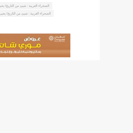
الصحراء الغربية : شيئ من التاريخ/ يحي
6500 حقيبة مدرسية بسيليبابي/إينشيري
6وزراء يرافقون الوزير الأول إلى المغرب لحضور أعمال اللجنة العليا المشتركة للتعاون بين البلدين/إينشيري
الصحراء الغربية : شيئ من التاريخ/ يحيى 
712مدرسا إلى مختلف الولايات/إينشيري
712مدرسا إلى مختلف الولايات/إينشيري
BCMيكشف عن: "اختلاس عدة مليارات أوقية عن طريق خيانة الأمانة والتزوير في NBM"
BMIالبنك الموريتاني للاستثمار: لجأنا للقضاء دفاعا عما اتهمنا به زورا/إينشيري
CAMECتعلن انطلاقة برنامج "ميسر" (فيديو)/إينشيري
CENIلجنة الانتخابات تعلن حصيلة جديدة للوائح الجهوية والبلدية
DREN جديد لولاية نواذييو/إينشيري
DREN جديد لولاية نواذييو/إينشيري
DREN جديد لولاية نواذييو/إينشيري
DREN جديد لولاية نواذييو/إينشيري
DREN جديد لولاية نواذييو/إينشيري
HAPA/ موقع “أنباء انفو” نشر خبراً زائفاً يمسّ أمن الوطن..!/إينشيري