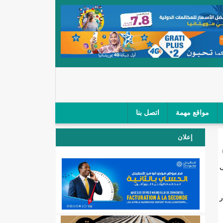
مواقع مهمة
اتصل بنا
 صغار الباعة في ملتقى طرق "كلینیك"/إينشيري
إعلان
 مطار نواكشوط (نص البيان)/إينشيري
ى
المقبلة
ر
لال'(أسماء)