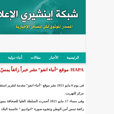
الرئيسية
الأخبار
مقالات
أنباء دولية
HAPA/ موقع “أنباء انفو” نشر خبراً زائفاً يمسّ أمن الوطن..!/إينشيري
"أمن الطرق" يحجز سيارة شرطي بعد محاولته خرق الح
"الأعلى للتهذيب" يناقش مشروع القانون التوجيهي للنظ
فى يوم 6 مايو 2021 نشر موقع “أنباء انفو” مقدمة
"الموريتانية" تقيم حفلا لتسليم جوائز "الإحياء الرمضاني 2021"/إينشي
مركز للتهريب .
وفى مساء 17 مايو 2021 أصدرت السلطة العليا
"جائزة شيخ القراء" تعلن إنطلاق النسخة الخامسة من 
زائفة تمس أمن الوطن وتشوه صورة “انواذيبو ” عاصمة البلاد الإ