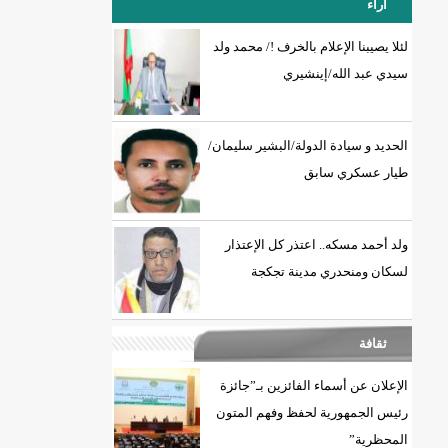
آراء
لئلا يصيبنا الإعلام بالخرف !/ محمد ولد
سيدي عبد الله/إينشيري
18إصابة جديدة بكورونا و7 حالات شفاء/إينشيري
الحديد و سيادة الدولة/البشير سليمان/
طيار عسكري سابق
ولد أحمد مسكه.. اعتذر كل الإعتذار
لسكان ومنحدري مدينة تجكجة
ثقافة
الإعلان عن أسماء الفائزين بـ”جائزة
رئيس الجمهورية لحفظ وفهم المتون
المحظرية”