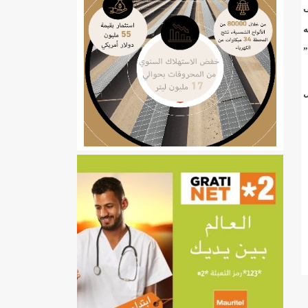
ى
ه
”
ل
ي
تهام بعد قطع عطلة رئيسها/إينشيري
إينشيري
/إينشيري