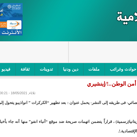
حوادث وغرائب
ملفات
دين ودنيا
تدوينات
ثقافة
فيديو
اجز الأمني في نواكشوط الجنوبية/إينشيري
"أمن الطرق" یشن حملة على
ثلاثاء, 18/05/2021 - 00:21
ام التربوي/إينشيري
"الموريتانية للطيران"تصدر بيانا توضيحيا حول حادثة
 لتقرير استقصائي- فى طريقه إلى النشر- يحمل عنوان : بعد تطهير “الكركرات ” انواذيبو يتحول إل
ري
"تواصل" يحدد مرشحيه للوائح الوطنية في الاستحقاقات 
 للصحافة بموريتانيا(رسمية) ، قراراً يتضمن اتهمات صريحة ضد موقع “أنباء انفو” منها أنه جاء بأخبا
مسابقة قرآنية/إينشيري
"حساسیة" متصاعدة بین وزیرتین في حكومة ولد ب
قتصادية.!.