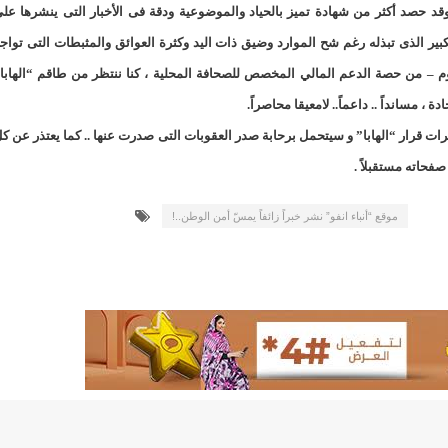
لد الشيخ سيديا يخطف الأضواء في الاستقبالات في روصو/إينشيري
 حصد أكثر من شهادة تميز بالحياد والموضوعية ودقة فى الأخبار التى ينشرها عل
بير الذى تبذله رغم شح الموارد وضيق ذات اليد وكثرة العوائق والمثبطات التى تواج
"شنقيتل" تعلن عن تعاون جديد مع شركة belN الاعلامية/إينشيري
ليوم – من حصة الدعم المالي المخصص للصحافة المحلية ، كنا ننتظر من طاقم “الهابا
"شنقيتل" تعلن عن تعاون جديد مع شركة belN الاعلامية/إينشيري
 ، مسانداً .. داعماً.. لامعيقا محاصراً.
قرات قرار “الهابا” و سيتحمل برحابة صدر العقوبات التى صدرت عنها .. كما يعتذر عن ك
"محاولة انقلاب" في النيجر قبل تنصيب الرئيس الجديد/إينشير
فحاته مستقبلاً .
 لصالح شركة "كنز ماينيغ“/إينشيري
موقع “أنباء انفو” نشر خبراً زائفاً يمسّ أمن الوطن..!
لة” إثر انهيار بئر تنقيب (أسماء)/إينشيري
"ملف العشرية" يصل غرفة الا
"موف موريتل"توزع سلالا غذائية على مئات الأسر بنواكشوط/
10عادات غذائية خاطئة يجب تجنبها في رمضان/إينشيري
1200سيارة مستوردة على متن باخرة ترسو ب"ميناء الصداقة"/إينشيري
1377يخضعون حاليا للحجر الصحي/إينشيري