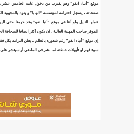
"حلف الوفاق الوطني" بقيادة العلامة الشيخ الفخامة و
موقع “أنباء انفو” وهو يقترب من دخول عامه الخامس عشر وقد
صفحاته ، يسجل احترامه لمؤسسة “الهابا” و ينوه بالمجهود الك
"شنقيتل" تعلن عن تعاون جديد مع شركة belN الاعلامية/إينشيري
عملها النبيل ولو أننا فى موقع “أنبا انفو” وقد حرمنا -حتى ا
"شنقيتل" تعلن عن تعاون جديد مع شركة belN الاعلامية/إينشيري
الموقر صاحب المهنية العالية ، ان يكون أكثر انصافا للصحافة الجادة
إن موقع “أنباء انفو” رغم شعوره بالظلم .. يعلن التزامه بكل ف
"شنقيتل" تعلن عن تعاون جديد مع شركة belN الاعلامية/إينشيري
سوء فهم او تأويلات خاطئة لما نشر فى الماضي أو سينشر على ص
"معادن موريتانيا" تتراجع عن إتفاق مع شركات التعدين
"معادن موريتانيا" تسبب في وفاة منقب في “منطقة ازكو
"موريتل"تحمل العلامة التجارية الجديدة(Moov Mauritel)/إينشيري
10عادات غذائية خاطئة يجب تجنبها في رمضان/إينشيري
11وفاة شخصا في حادث سير غرب بوتلميت و غزواني يعزي/إينشيري
12دولة بينها موريتانيا تشارك في مناورات عسكرية/إينشيري