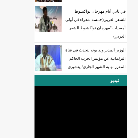
في ثاني أيام مهرجان نواكشوط
للشعر العربي(خمسة شعراء في أولى
أمسيات "مهرجان نواكشوط للشعر
العربي)
الوزير المدير ولد بونه يتحدث في قناة
البرلمانية عن مؤتمر الحزب الحاكم
المقرر نهاية الشهر الجاري/إينشيري
فيديو
DREN جديد لولاية نواذييو/إينشيري