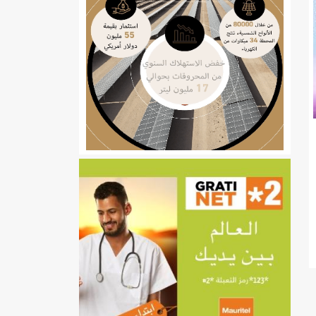
ي
تهام بعد قطع عطلة رئيسها/إينشيري
إينشيري
/إينشيري