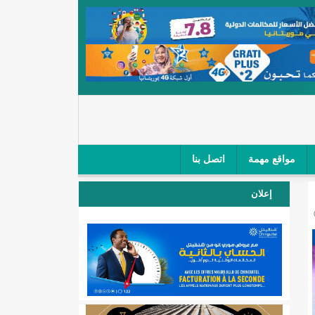
مواقع مهمة
اتصل بنا
 صغار الباعة في ملتقى طرق "كلینیك"/إينشيري
إعلان
 مطار نواكشوط (نص البيان)/إينشيري
المقبلة
لال'(أسماء)