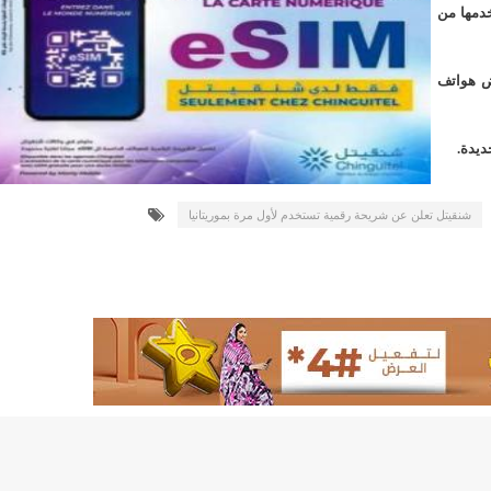
لد الشيخ سيديا يخطف الأضواء في الاستقبالات في روصو/إينشيري
خدمها من
"شنقيتل" تعلن عن تعاون جديد مع شركة belN الاعلامية/إينشيري
ض هواتف
"شنقيتل" تعلن عن تعاون جديد مع شركة belN الاعلامية/إينشيري
ديدة.
"محاولة انقلاب" في النيجر قبل تنصيب الرئيس الجديد/إينشير
 لصالح شركة "كنز ماينيغ“/إينشيري
شنقيتل تعلن عن شريحة رقمية تستخدم لأول مرة بموريتانيا
لة” إثر انهيار بئر تنقيب (أسماء)/إينشيري
"ملف العشرية" يصل غرفة الا
"موف موريتل"توزع سلالا غذائية على مئات الأسر بنواكشوط/
10عادات غذائية خاطئة يجب تجنبها في رمضان/إينشيري
1200سيارة مستوردة على متن باخرة ترسو ب"ميناء الصداقة"/إينشيري
1377يخضعون حاليا للحجر الصحي/إينشيري