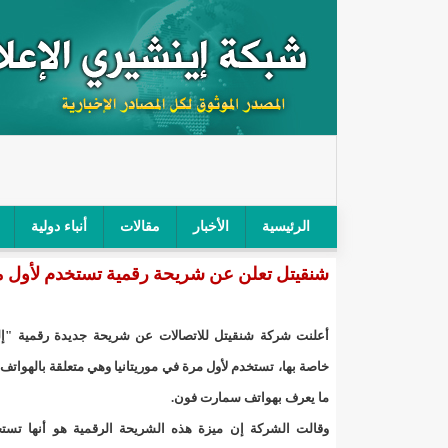
الرئيسية
الأخبار
مقالات
أنباء دولية
شنقيتل تعلن عن شريحة رقمية تستخدم لأول مرة
"أمن الطرق" يحجز سيارة شرطي بعد محاولته خرق الح
"الأعلى للتهذيب" يناقش مشروع القانون التوجيهي للنظ
أعلنت شركة شنقيتل للاتصالات عن شريحة جديدة رقمية "إلك
"الموريتانية" تقيم حفلا لتسليم جوائز "الإحياء الرمضاني 2021"/إينشي
خاصة بها، تستخدم لأول مرة في موريتانيا وهي متعلقة بالهواتف ا
ما يعرف بهواتف سمارت فون.
"جائزة شيخ القراء" تعلن إنطلاق النسخة الخامسة من 
وقالت الشركة إن ميزة هذه الشريحة الرقمية هو أنها تست