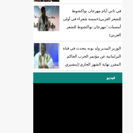
في ثاني أيام مهرجان نواكشوط
للشعر العربي(خمسة شعراء في أولى
أمسيات "مهرجان نواكشوط للشعر
العربي)
الوزير المدير ولد بونه يتحدث في قناة
البرلمانية عن مؤتمر الحزب الحاكم
المقرر نهاية الشهر الجاري/إينشيري
فيديو
DREN جديد لولاية نواذييو/إينشيري