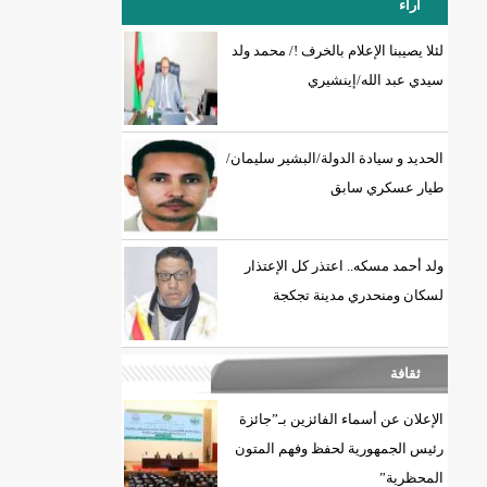
آراء
لئلا يصيبنا الإعلام بالخرف !/ محمد ولد
سيدي عبد الله/إينشيري
18إصابة جديدة بكورونا و7 حالات شفاء/إينشيري
الحديد و سيادة الدولة/البشير سليمان/
طيار عسكري سابق
ولد أحمد مسكه.. اعتذر كل الإعتذار
لسكان ومنحدري مدينة تجكجة
ثقافة
الإعلان عن أسماء الفائزين بـ”جائزة
رئيس الجمهورية لحفظ وفهم المتون
المحظرية”