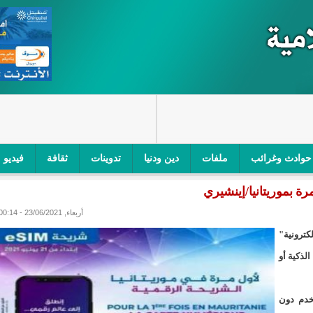
حوادث وغرائب
ملفات
دين ودنيا
تدوينات
ثقافة
فيديو
 بموريتانيا/إينشيري
اجز الأمني في نواكشوط الجنوبية/إينشيري
"أمن الطرق" یشن حملة على
أربعاء, 23/06/2021 - 00:14
ام التربوي/إينشيري
"الموريتانية للطيران"تصدر بيانا توضيحيا حول حادثة
ترونية"
ري
"تواصل" يحدد مرشحيه للوائح الوطنية في الاستحقاقات 
لذكية أو
مسابقة قرآنية/إينشيري
"حساسیة" متصاعدة بین وزیرتین في حكومة ولد ب
خدم دون