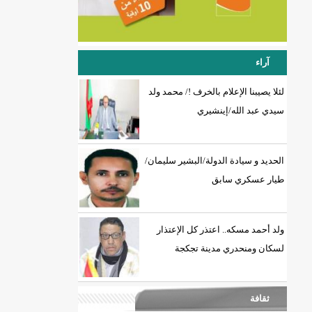
آراء
لئلا يصيبنا الإعلام بالخرف !/ محمد ولد
سيدي عبد الله/إينشيري
الحديد و سيادة الدولة/البشير سليمان/
طيار عسكري سابق
ولد أحمد مسكه.. اعتذر كل الإعتذار
لسكان ومنحدري مدينة تجكجة
ثقافة