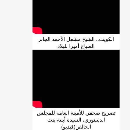
الكويت.. الشيخ مشعل الأحمد الجابر
الصباح أميرا للبلاد
DREN جديد لولاية نواذييو/إينشيري
تصريح صحفي للأمينة العامة للمجلس
الدستوري، السيدة أبنته بنت
الخالص(فيديو)