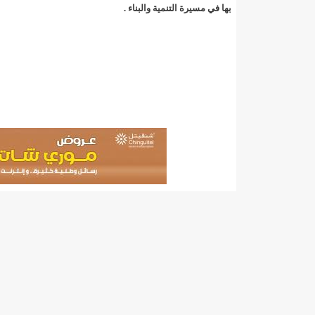
"حلف الوفاق الوطني" بقيادة العلامة الشيخ الفخامة و
بها في مسيرة التنمية والبناء .
"شنقيتل" تعلن عن تعاون جديد مع شركة belN الاعلامية/إينشيري
"شنقيتل" تعلن عن تعاون جديد مع شركة belN الاعلامية/إينشيري
"شنقيتل" تعلن عن تعاون جديد مع شركة belN الاعلامية/إينشيري
"معادن موريتانيا" تتراجع عن إتفاق مع شركات التعدين
"معادن موريتانيا" تسبب في وفاة منقب في “منطقة ازكو
"موريتل"تحمل العلامة التجارية الجديدة(Moov Mauritel)/إينشيري
10عادات غذائية خاطئة يجب تجنبها في رمضان/إينشيري
11وفاة شخصا في حادث سير غرب بوتلميت و غزواني يعزي/إينشيري
12دولة بينها موريتانيا تشارك في مناورات عسكرية/إينشيري