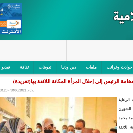
حوادث وغرائب
ملفات
دين ودنيا
تدوينات
ثقافة
فيديو
مة الرئيس إلى إحلال المرأة المكانة اللائقة بها(تغريدة)
اجز الأمني في نواكشوط الجنوبية/إينشيري
"أمن الطرق" یشن حملة على
ثلاثاء, 30/03/2021 - 00:20
ام التربوي/إينشيري
"الموريتانية للطيران"تصدر بيانا توضيحيا حول حادثة
الرعاية
ري
"تواصل" يحدد مرشحيه للوائح الوطنية في الاستحقاقات 
 الشؤون
امة محمد
مسابقة قرآنية/إينشيري
"حساسیة" متصاعدة بین وزیرتین في حكومة ولد ب
 اللائقة