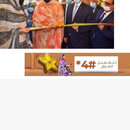
لد الشيخ سيديا يخطف الأضواء في الاستقبالات في روصو/إينشيري
"شنقيتل" تعلن عن تعاون جديد مع شركة belN الاعلامية/إينشيري
"شنقيتل" تعلن عن تعاون جديد مع شركة belN الاعلامية/إينشيري
"محاولة انقلاب" في النيجر قبل تنصيب الرئيس الجديد/إينشير
 لصالح شركة "كنز ماينيغ“/إينشيري
لة” إثر انهيار بئر تنقيب (أسماء)/إينشيري
"ملف العشرية" يصل غرفة الا
"موف موريتل"توزع سلالا غذائية على مئات الأسر بنواكشوط/
10عادات غذائية خاطئة يجب تجنبها في رمضان/إينشيري
1200سيارة مستوردة على متن باخرة ترسو ب"ميناء الصداقة"/إينشيري
1377يخضعون حاليا للحجر الصحي/إينشيري