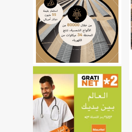
ي
تهام بعد قطع عطلة رئيسها/إينشيري
إينشيري
/إينشيري