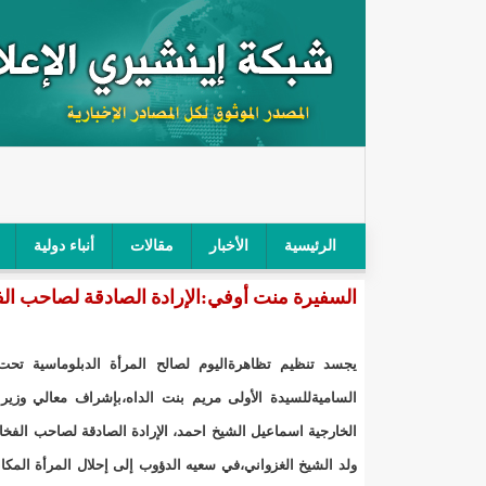
الرئيسية
الأخبار
مقالات
أنباء دولية
السفيرة منت أوفي:الإرادة الصادقة لصاحب الفخا
"أمن الطرق" يحجز سيارة شرطي بعد محاولته خرق الح
"الأعلى للتهذيب" يناقش مشروع القانون التوجيهي للنظ
‏يجسد تنظيم تظاهرةاليوم لصالح المرأة الدبلوماسية تحت 
"الموريتانية" تقيم حفلا لتسليم جوائز "الإحياء الرمضاني 2021"/إينشي
الساميةللسيدة الأولى مريم بنت الداه،بإشراف معالي وزير
الخارجية اسماعيل الشيخ احمد، الإرادة الصادقة لصاحب الفخ
"جائزة شيخ القراء" تعلن إنطلاق النسخة الخامسة من 
ولد الشيخ الغزواني،في سعيه الدؤوب إلى إحلال المرأة المكانة