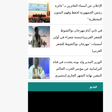
الإعلان عن أسماء الفائزين بـ”جائزة
رئيس الجمهورية لحفظ وفهم المتون
المحظرية”
18إصابة جديدة بكورونا و7 حالات شفاء/إينشيري
في ثاني أيام مهرجان نواكشوط
للشعر العربي(خمسة شعراء في أولى
أمسيات "مهرجان نواكشوط للشعر
العربي)
الوزير المدير ولد بونه يتحدث في قناة
البرلمانية عن مؤتمر الحزب الحاكم
المقرر نهاية الشهر الجاري/إينشيري
فيديو