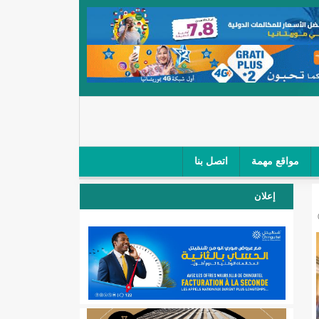
مواقع مهمة
اتصل بنا
 صغار الباعة في ملتقى طرق "كلینیك"/إينشيري
إعلان
 مطار نواكشوط (نص البيان)/إينشيري
المقبلة
لال'(أسماء)