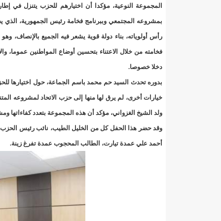
"حلف الوفاق الوطني" بقيادة العلامة الشيخ الفخامة و
المجموعة النوعية، مؤكدا أن اختيارهم للحزب يتنزل في إطار
بمشروعه المجتمعي وببرنامج فخامة رئيس الجمهورية، الذي ي
"شنقيتل" تعلن عن تعاون جديد مع شركة belN الاعلامية/إينشيري
رأس أولوياته، بناء دولة قوية يشعر فيه الجميع بالإنصاف، وهو
"شنقيتل" تعلن عن تعاون جديد مع شركة belN الاعلامية/إينشيري
فخامته من خلال الاعتناء بتحسين أوضاع المواطنين عموما، وال
دخلا خصوصا.
"شنقيتل" تعلن عن تعاون جديد مع شركة belN الاعلامية/إينشيري
بدوره تحدث السيد حم محمد باسم الجماعة، حول اختيارها لل
"معادن موريتانيا" تتراجع عن إتفاق مع شركات التعدين
خيارات أخرى، لم يرق لها منها إلى حزب الاتحاد لمشروعه المت
ولد الشيخ الغزواني، مؤكد أن هذه المجموعة بتعدد كفاءاتها 
"معادن موريتانيا" تسبب في وفاة منقب في “منطقة ازكو
وقد حضر هذا الحفل كل من الخليل الطيب، نائب رئيس الحزب، 
"موريتل"تحمل العلامة التجارية الجديدة(Moov Mauritel)/إينشيري
أحمد علي عمدة تيارت، الطالب المحجوب عمدة تفرغ زينة.
10عادات غذائية خاطئة يجب تجنبها في رمضان/إينشيري
11وفاة شخصا في حادث سير غرب بوتلميت و غزواني يعزي/إينشيري
12دولة بينها موريتانيا تشارك في مناورات عسكرية/إينشيري