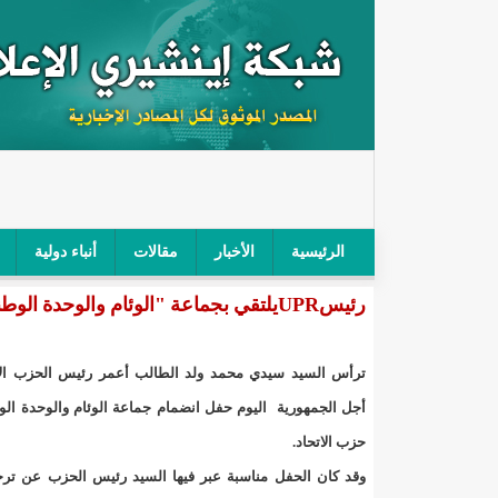
الرئيسية
الأخبار
مقالات
أنباء دولية
رئيسUPRيلتقي بجماعة "الوئام والوحدة الوطنية "بمناسبة انضمامهم لصفوق الحزب(صور)
"أمن الطرق" يحجز سيارة شرطي بعد محاولته خرق الح
"الأعلى للتهذيب" يناقش مشروع القانون التوجيهي للنظ
ترأس السيد سيدي محمد ولد الطالب أعمر رئيس الحزب الا
"الموريتانية" تقيم حفلا لتسليم جوائز "الإحياء الرمضاني 2021"/إينشي
أجل الجمهورية اليوم حفل انضمام جماعة الوئام والوحدة الو
حزب الاتحاد.
"جائزة شيخ القراء" تعلن إنطلاق النسخة الخامسة من 
وقد كان الحفل مناسبة عبر فيها السيد رئيس الحزب عن ترحي