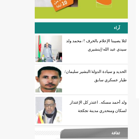
آراء
لئلا يصيبنا الإعلام بالخرف !/ محمد ولد
سيدي عبد الله/إينشيري
الحديد و سيادة الدولة/البشير سليمان/
طيار عسكري سابق
ولد أحمد مسكه.. اعتذر كل الإعتذار
لسكان ومنحدري مدينة تجكجة
ثقافة