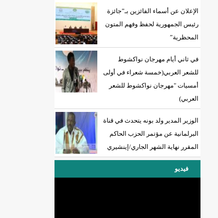
الإعلان عن أسماء الفائزين بـ”جائزة
رئيس الجمهورية لحفظ وفهم المتون
المحظرية”
18إصابة جديدة بكورونا و7 حالات شفاء/إينشيري
في ثاني أيام مهرجان نواكشوط
للشعر العربي(خمسة شعراء في أولى
أمسيات "مهرجان نواكشوط للشعر
العربي)
الوزير المدير ولد بونه يتحدث في قناة
البرلمانية عن مؤتمر الحزب الحاكم
المقرر نهاية الشهر الجاري/إينشيري
فيديو