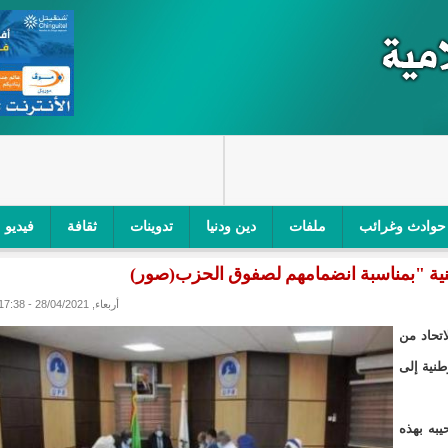
حوادث وغرائب
ملفات
دين ودنيا
تدوينات
ثقافة
فيديو
اجز الأمني في نواكشوط الجنوبية/إينشيري
"أمن الطرق" یشن حملة على
أربعاء, 28/04/2021 - 17:38
ام التربوي/إينشيري
"الموريتانية للطيران"تصدر بيانا توضيحيا حول حادثة
تحاد من
ري
"تواصل" يحدد مرشحيه للوائح الوطنية في الاستحقاقات 
طنية إلى
مسابقة قرآنية/إينشيري
"حساسیة" متصاعدة بین وزیرتین في حكومة ولد ب
به بهذه