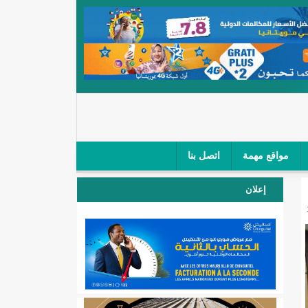
مواقع مهمة
اتصل بنا
 صغار الباعة في ملتقى طرق "كلینیك"/إينشيري
إعلان
 مطار نواكشوط (نص البيان)/إينشيري
المقبلة
لال'(أسماء)