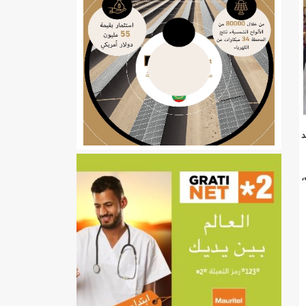
ي
د
تهام بعد قطع عطلة رئيسها/إينشيري
،
إينشيري
/إينشيري