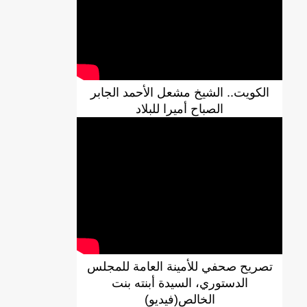
الكويت.. الشيخ مشعل الأحمد الجابر
الصباح أميرا للبلاد
DREN جديد لولاية نواذييو/إينشيري
تصريح صحفي للأمينة العامة للمجلس
الدستوري، السيدة أبنته بنت
الخالص(فيديو)