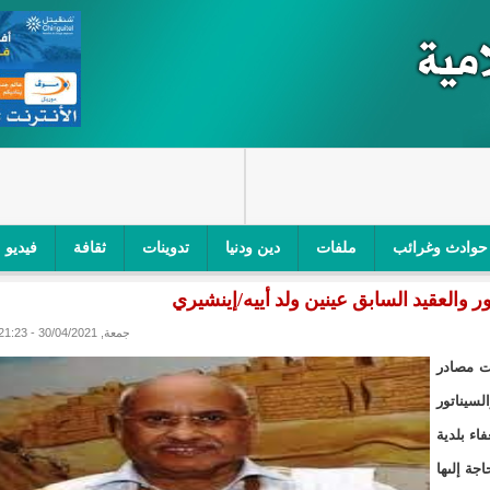
حوادث وغرائب
ملفات
دين ودنيا
تدوينات
ثقافة
فيديو
ر والعقيد السابق عينين ولد أييه/إينشيري
اجز الأمني في نواكشوط الجنوبية/إينشيري
"أمن الطرق" یشن حملة على
جمعة, 30/04/2021 - 21:23
ام التربوي/إينشيري
"الموريتانية للطيران"تصدر بيانا توضيحيا حول حادثة
دت مصادر
ري
"تواصل" يحدد مرشحيه للوائح الوطنية في الاستحقاقات 
لسيناتور
اء بلدية
مسابقة قرآنية/إينشيري
"حساسیة" متصاعدة بین وزیرتین في حكومة ولد ب
جة إلىها