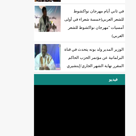
في ثاني أيام مهرجان نواكشوط
للشعر العربي(خمسة شعراء في أولى
أمسيات "مهرجان نواكشوط للشعر
العربي)
الوزير المدير ولد بونه يتحدث في قناة
البرلمانية عن مؤتمر الحزب الحاكم
المقرر نهاية الشهر الجاري/إينشيري
فيديو
DREN جديد لولاية نواذييو/إينشيري