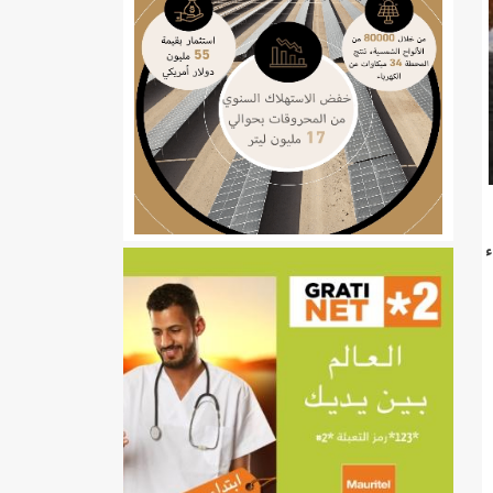
ي
ء
تهام بعد قطع عطلة رئيسها/إينشيري
إينشيري
/إينشيري