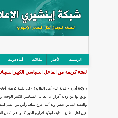
الرئيسية
الأخبار
مقالات
أنباء دولية
لفتتة كريمة من الفاعل السياسي الكبير السيناتو
"أمن الطرق" يحجز سيارة شرطي بعد محاولته خرق الح
"الأعلى للتهذيب" يناقش مشروع القانون التوجيهي للنظ
( ولاية آدرار - بلدية عين أهل الطايع ) - في لفتتة كريمة أفا
"الموريتانية" تقيم حفلا لتسليم جوائز "الإحياء الرمضاني 2021"/إينشي
يوثق بها من ولاية آدرار أن الفاعل السياسي الكبير الوجيه وا
والعقيد السابق عينين ولد أييه تبرع بمائة رأس من الغنم لضعف
"جائزة شيخ القراء" تعلن إنطلاق النسخة الخامسة من 
عين أهل الطايع التابعة لولاية آدرار و الذين كانوا في أمس الحا