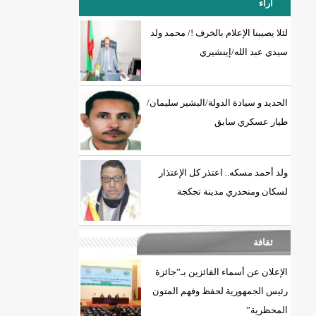
آراء
لضعفاء بلدية عين أهل الطايع
لئلا يصيبنا الإعلام بالخرف !/ محمد ولد
سيدي عبد الله/إينشيري
18إصابة جديدة بكورونا و7 حالات شفاء/إينشيري
الحديد و سيادة الدولة/البشير سليمان/
طيار عسكري سابق
ولد أحمد مسكه.. اعتذر كل الإعتذار
لسكان ومنحدري مدينة تجكجة
ثقافة
الإعلان عن أسماء الفائزين بـ”جائزة
رئيس الجمهورية لحفظ وفهم المتون
المحظرية”