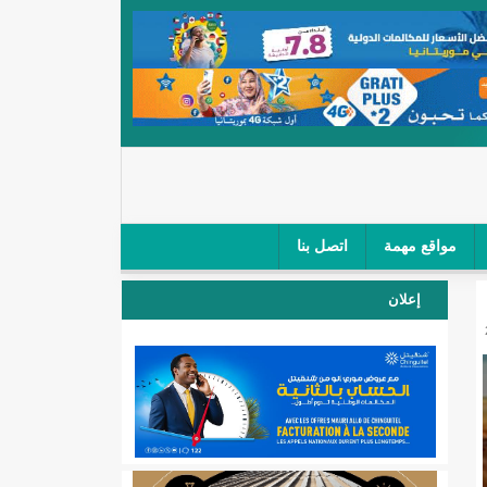
مواقع مهمة
اتصل بنا
 صغار الباعة في ملتقى طرق "كلینیك"/إينشيري
إعلان
 مطار نواكشوط (نص البيان)/إينشيري
المقبلة
لال'(أسماء)