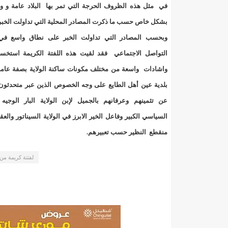
"حلف الوفاق الوطني" بقيادة العلامة الشيخ الفخامة و
في مثل هذه الظروف الحرجة التي تمر بها البلاد عامة و ولا
بشكل خاص حسب ما ذكرت المصادر المحلية التي تداولت الخبر 
"شنقيتل" تعلن عن تعاون جديد مع شركة belN الاعلامية/إينشيري
وبحسب المصادر التي تداولت الخبر على نطاق واسع ف
"شنقيتل" تعلن عن تعاون جديد مع شركة belN الاعلامية/إينشيري
التواصل الاجتماعي فقد لقيت هذه اللفتة الكريمة استخسانا
واشادات واسعة من مختلف مكونات ساكنة الولاية بصفة عامة
"شنقيتل" تعلن عن تعاون جديد مع شركة belN الاعلامية/إينشيري
بلدية عين أهل الطايع على وجه الخصوص الذين عبر متحدثون
"معادن موريتانيا" تتراجع عن إتفاق مع شركات التعدين
عن تثمينهم وعرفانهم بالجميل لإبن الولاية البار الوجيه 
السياسي الكبير وفاعل الخير الابرز في الولاية السيناتور وال
"معادن موريتانيا" تسبب في وفاة منقب في “منطقة ازكو
منقطع النظير حسب تعبيرهم.
"موريتل"تحمل العلامة التجارية الجديدة(Moov Mauritel)/إينشيري
لفتتة كريمة من 
10عادات غذائية خاطئة يجب تجنبها في رمضان/إينشيري
11وفاة شخصا في حادث سير غرب بوتلميت و غزواني يعزي/إينشيري
12دولة بينها موريتانيا تشارك في مناورات عسكرية/إينشيري