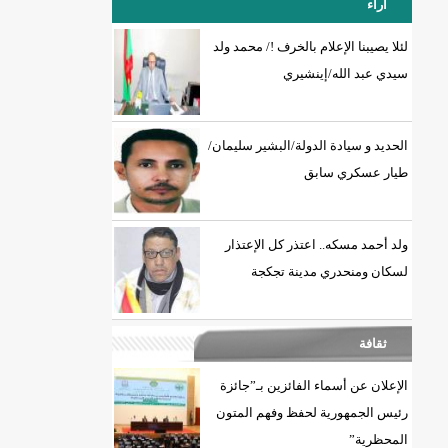
آراء
لئلا يصيبنا الإعلام بالخرف !/ محمد ولد
سيدي عبد الله/إينشيري
18إصابة جديدة بكورونا و7 حالات شفاء/إينشيري
الحديد و سيادة الدولة/البشير سليمان/
طيار عسكري سابق
ولد أحمد مسكه.. اعتذر كل الإعتذار
لسكان ومنحدري مدينة تجكجة
ثقافة
الإعلان عن أسماء الفائزين بـ”جائزة
رئيس الجمهورية لحفظ وفهم المتون
المحظرية”