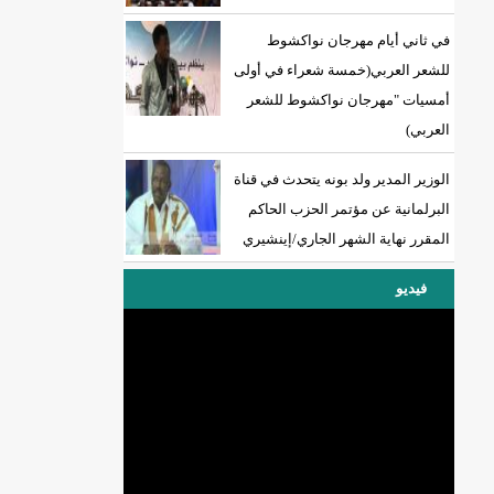
في ثاني أيام مهرجان نواكشوط
للشعر العربي(خمسة شعراء في أولى
أمسيات "مهرجان نواكشوط للشعر
العربي)
الوزير المدير ولد بونه يتحدث في قناة
البرلمانية عن مؤتمر الحزب الحاكم
المقرر نهاية الشهر الجاري/إينشيري
فيديو
DREN جديد لولاية نواذييو/إينشيري