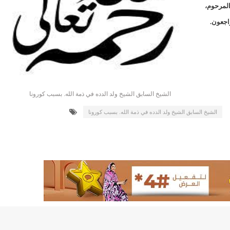
لد الشيخ سيديا يخطف الأضواء في الاستقبالات في روصو/إينشيري
المرحوم،
راجعون.
"شنقيتل" تعلن عن تعاون جديد مع شركة belN الاعلامية/إينشيري
"شنقيتل" تعلن عن تعاون جديد مع شركة belN الاعلامية/إينشيري
"محاولة انقلاب" في النيجر قبل تنصيب الرئيس الجديد/إينشير
الشيخ السابق الشيخ ولد الدده في ذمة الله. بسبب كورونا
 لصالح شركة "كنز ماينيغ“/إينشيري
الشيخ السابق الشيخ ولد الدده في ذمة الله. بسبب كورونا
لة” إثر انهيار بئر تنقيب (أسماء)/إينشيري
"ملف العشرية" يصل غرفة الا
"موف موريتل"توزع سلالا غذائية على مئات الأسر بنواكشوط/
10عادات غذائية خاطئة يجب تجنبها في رمضان/إينشيري
1200سيارة مستوردة على متن باخرة ترسو ب"ميناء الصداقة"/إينشيري
1377يخضعون حاليا للحجر الصحي/إينشيري