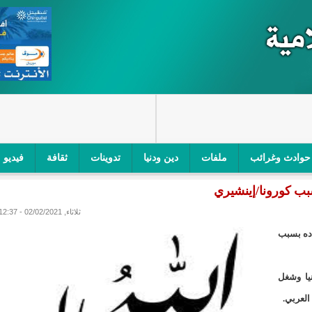
حوادث وغرائب
ملفات
دين ودنيا
تدوينات
ثقافة
فيديو
سبب كورونا/إينشيري
اجز الأمني في نواكشوط الجنوبية/إينشيري
"أمن الطرق" یشن حملة على
ثلاثاء, 02/02/2021 - 12:37
ام التربوي/إينشيري
"الموريتانية للطيران"تصدر بيانا توضيحيا حول حادثة
دده بسبب
ري
"تواصل" يحدد مرشحيه للوائح الوطنية في الاستحقاقات 
يا وشغل
مسابقة قرآنية/إينشيري
"حساسیة" متصاعدة بین وزیرتین في حكومة ولد ب
العربي.