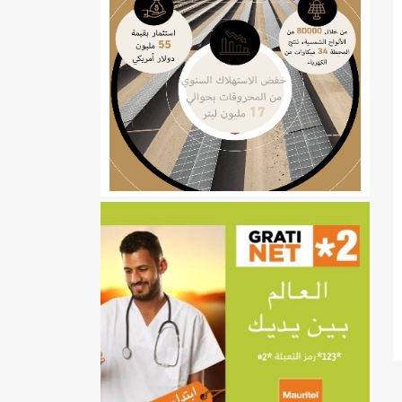
ي
تهام بعد قطع عطلة رئيسها/إينشيري
إينشيري
/إينشيري