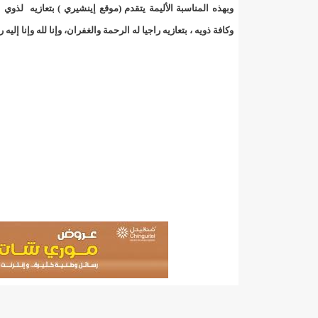
"حلف الوفاق الوطني" بقيادة العلامة الشيخ الفخامة و
وبهذه المناسبة الأليمة يتقدم (موقع إينشيري ) بتعازيه لذوي 
وكافة ذويه ، بتعازيه راجيا له الرحمة والغفران، وإنا لله وإنا إليه 
"شنقيتل" تعلن عن تعاون جديد مع شركة belN الاعلامية/إينشيري
"شنقيتل" تعلن عن تعاون جديد مع شركة belN الاعلامية/إينشيري
"شنقيتل" تعلن عن تعاون جديد مع شركة belN الاعلامية/إينشيري
"معادن موريتانيا" تتراجع عن إتفاق مع شركات التعدين
"معادن موريتانيا" تسبب في وفاة منقب في “منطقة ازكو
"موريتل"تحمل العلامة التجارية الجديدة(Moov Mauritel)/إينشيري
10عادات غذائية خاطئة يجب تجنبها في رمضان/إينشيري
11وفاة شخصا في حادث سير غرب بوتلميت و غزواني يعزي/إينشيري
12دولة بينها موريتانيا تشارك في مناورات عسكرية/إينشيري