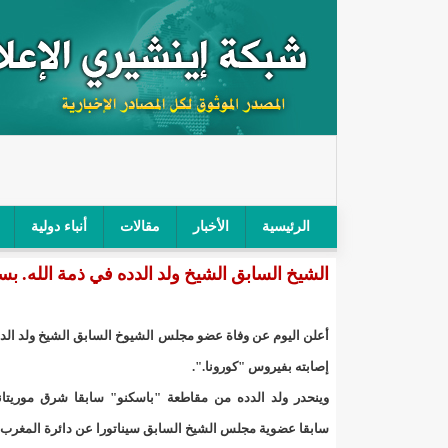
الرئيسية
الأخبار
مقالات
أنباء دولية
الشيخ السابق الشيخ ولد الدده في ذمة الله. ب
"أمن الطرق" يحجز سيارة شرطي بعد محاولته خرق الح
"الأعلى للتهذيب" يناقش مشروع القانون التوجيهي للنظ
أعلن اليوم عن وفاة عضو مجلس الشيوخ السابق الشيخ ولد ال
"الموريتانية" تقيم حفلا لتسليم جوائز "الإحياء الرمضاني 2021"/إينشي
إصابته بفيروس "كورونا.".
وينحدر ولد الدده من مقاطعة "باسكنو" سابقا شرق موريتان
"جائزة شيخ القراء" تعلن إنطلاق النسخة الخامسة من 
سابقا عضوية مجلس الشيخ السابق سيناتورا عن دائرة المغرب 