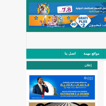
مواقع مهمة
اتصل بنا
 صغار الباعة في ملتقى طرق "كلینیك"/إينشيري
إعلان
 مطار نواكشوط (نص البيان)/إينشيري
المقبلة
لال'(أسماء)