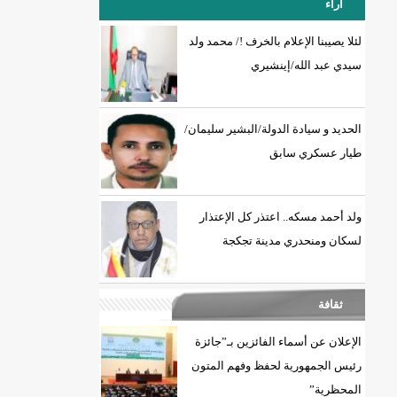
آراء
لئلا يصيبنا الإعلام بالخرف !/ محمد ولد
سيدي عبد الله/إينشيري
18إصابة جديدة بكورونا و7 حالات شفاء/إينشيري
الحديد و سيادة الدولة/البشير سليمان/
طيار عسكري سابق
ولد أحمد مسكه.. اعتذر كل الإعتذار
لسكان ومنحدري مدينة تجكجة
ثقافة
الإعلان عن أسماء الفائزين بـ”جائزة
رئيس الجمهورية لحفظ وفهم المتون
المحظرية”