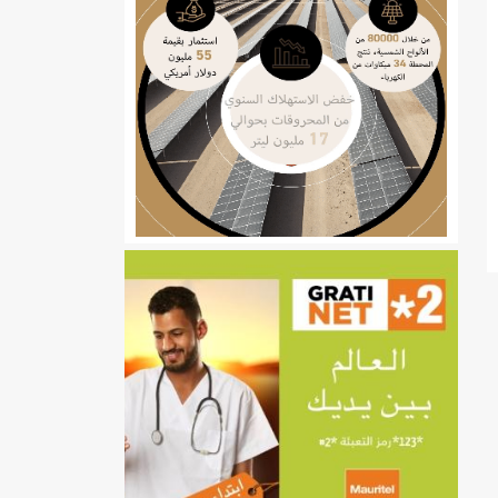
ي
تهام بعد قطع عطلة رئيسها/إينشيري
إينشيري
/إينشيري