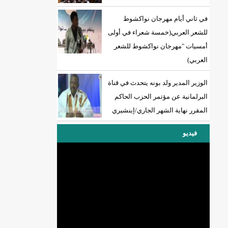
في ثاني أيام مهرجان نواكشوط
للشعر العربي(خمسة شعراء في أولى
أمسيات "مهرجان نواكشوط للشعر
العربي)
الوزير المدير ولد بونه يتحدث في قناة
البرلمانية عن مؤتمر الحزب الحاكم
المقرر نهاية الشهر الجاري/إينشيري
فيديو
DREN جديد لولاية نواذييو/إينشيري