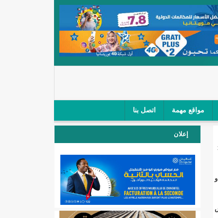
مواقع مهمة
اتصل بنا
 صغار الباعة في ملتقى طرق "كلینیك"/إينشيري
إعلان
 مطار نواكشوط (نص البيان)/إينشيري
المقبلة
و
لال'(أسماء)
س