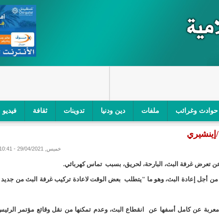
حوادث وغرائب
ملفات
دين ودنيا
تدوينات
ثقافة
فيديو
/إينشيري
اجز الأمني في نواكشوط الجنوبية/إينشيري
"أمن الطرق" یشن حملة على
خميس, 29/04/2021 - 10:41
ام التربوي/إينشيري
"الموريتانية للطيران"تصدر بيانا توضيحيا حول حادثة
ج عن تعرض غرفة البث، البارحة، لحريق، بسبب تماس كهربائي.
ري
"تواصل" يحدد مرشحيه للوائح الوطنية في الاستحقاقات 
 من أجل إعادة البث، وهو ما "يتطلب بعض الوقت لاعادة تركيب غرفة البث من جديد 
مسابقة قرآنية/إينشيري
"حساسیة" متصاعدة بین وزیرتین في حكومة ولد ب
"، معربة عن كامل أسفها عن انقطاع البث، وعدم تمكنها من نقل وقائع مؤتمر الرئي