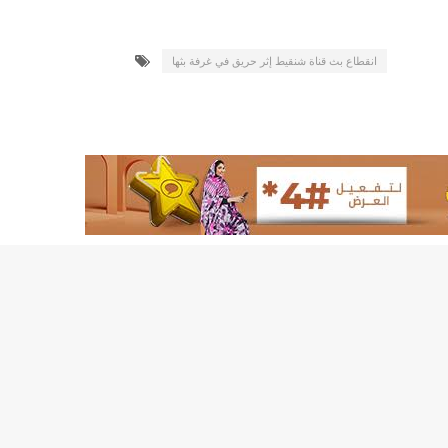
لد الشيخ سيديا يخطف الأضواء في الاستقبالات في روصو/إينشيري
"شنقيتل" تعلن عن تعاون جديد مع شركة belN الاعلامية/إينشيري
انقطاع بث قناة شنقيط إثر حريق في غرفة بثها
"شنقيتل" تعلن عن تعاون جديد مع شركة belN الاعلامية/إينشيري
"محاولة انقلاب" في النيجر قبل تنصيب الرئيس الجديد/إينشير
 لصالح شركة "كنز ماينيغ“/إينشيري
لة” إثر انهيار بئر تنقيب (أسماء)/إينشيري
"ملف العشرية" يصل غرفة الا
"موف موريتل"توزع سلالا غذائية على مئات الأسر بنواكشوط/
10عادات غذائية خاطئة يجب تجنبها في رمضان/إينشيري
1200سيارة مستوردة على متن باخرة ترسو ب"ميناء الصداقة"/إينشيري
1377يخضعون حاليا للحجر الصحي/إينشيري