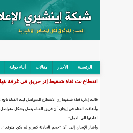
الرئيسية
الأخبار
مقالات
أنباء دولية
انقطاع بث قناة شنقيط إثر حريق في غرفة بثها
"أمن الطرق" يحجز سيارة شرطي بعد محاولته خرق الح
"الأعلى للتهذيب" يناقش مشروع القانون التوجيهي للنظ
قالت إدارة قناة شنقيط إن الانقطاع المتواصل لبث القناة نات
"الموريتانية" تقيم حفلا لتسليم جوائز "الإحياء الرمضاني 2021"/إينشي
وأضافت القناة في إيجاز، أن فريق القناة يعمل بشكل متواصل
اعادتها الى العمل".
"جائزة شيخ القراء" تعلن إنطلاق النسخة الخامسة من 
وأشار الإيجاز، إلى أن "حجم الحادثة كبير و لم يكن متوقعا