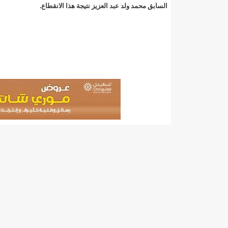
"حلف الوفاق الوطني" بقيادة العلامة الشيخ الفخامة و
السابق محمد ولد عبد العزيز نتيجة هذا الانقطاع.
"شنقيتل" تعلن عن تعاون جديد مع شركة belN الاعلامية/إينشيري
"شنقيتل" تعلن عن تعاون جديد مع شركة belN الاعلامية/إينشيري
"شنقيتل" تعلن عن تعاون جديد مع شركة belN الاعلامية/إينشيري
"معادن موريتانيا" تتراجع عن إتفاق مع شركات التعدين
"معادن موريتانيا" تسبب في وفاة منقب في “منطقة ازكو
"موريتل"تحمل العلامة التجارية الجديدة(Moov Mauritel)/إينشيري
10عادات غذائية خاطئة يجب تجنبها في رمضان/إينشيري
11وفاة شخصا في حادث سير غرب بوتلميت و غزواني يعزي/إينشيري
12دولة بينها موريتانيا تشارك في مناورات عسكرية/إينشيري