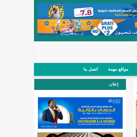
مواقع مهمة
اتصل بنا
 صغار الباعة في ملتقى طرق "كلینیك"/إينشيري
إعلان
 مطار نواكشوط (نص البيان)/إينشيري
المقبلة
لال'(أسماء)