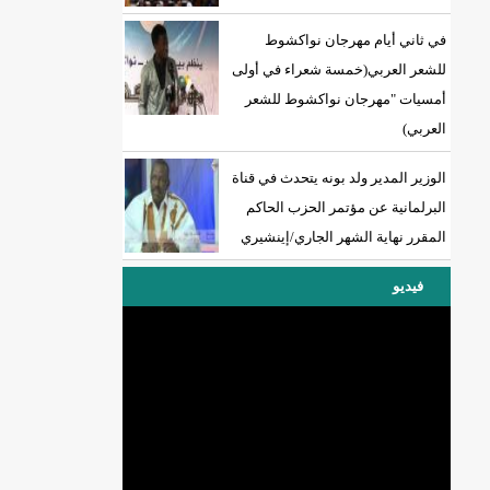
في ثاني أيام مهرجان نواكشوط
للشعر العربي(خمسة شعراء في أولى
أمسيات "مهرجان نواكشوط للشعر
العربي)
الوزير المدير ولد بونه يتحدث في قناة
البرلمانية عن مؤتمر الحزب الحاكم
المقرر نهاية الشهر الجاري/إينشيري
فيديو
DREN جديد لولاية نواذييو/إينشيري