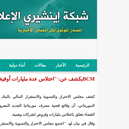
الرئيسية
الأخبار
مقالات
أنباء دولية
BCMيكشف عن: "اختلاس عدة مليارات أوقية عن طريق خيانة الأمانة والتزوير في NBM"
"أمن الطرق" يحجز سيارة شرطي بعد محاولته خرق الح
"الأعلى للتهذيب" يناقش مشروع القانون التوجيهي للنظ
كشف مجلس الاحتراز والتسویة والاستقرار المالي بالبنك 
"الموريتانية" تقيم حفلا لتسليم جوائز "الإحياء الرمضاني 2021"/إينشي
الموریتاني، أن وقائع قضیة مصرف موریتانیا الجدید المعرو
القضاء تتعلق باختلاس ملیارات وقروض لشركات وھمیة.
"جائزة شيخ القراء" تعلن إنطلاق النسخة الخامسة من 
وقال في بیان لھ: "اجتمع مجلس الاحتراز والتسویة والاستقرا