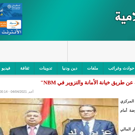
حوادث وغرائب
ملفات
دين ودنيا
تدوينات
ثقافة
فيديو
اجز الأمني في نواكشوط الجنوبية/إينشيري
"أمن الطرق" یشن حملة على
أحد, 04/04/2021 - 00:14
ام التربوي/إينشيري
"الموريتانية للطيران"تصدر بيانا توضيحيا حول حادثة
المركزي
ري
"تواصل" يحدد مرشحيه للوائح الوطنية في الاستحقاقات 
ضة أمام
مسابقة قرآنية/إينشيري
"حساسیة" متصاعدة بین وزیرتین في حكومة ولد ب
ر المالي