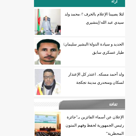
آراء
لئلا يصيبنا الإعلام بالخرف !/ محمد ولد
سيدي عبد الله/إينشيري
18إصابة جديدة بكورونا و7 حالات شفاء/إينشيري
الحديد و سيادة الدولة/البشير سليمان/
طيار عسكري سابق
ولد أحمد مسكه.. اعتذر كل الإعتذار
لسكان ومنحدري مدينة تجكجة
ثقافة
الإعلان عن أسماء الفائزين بـ”جائزة
رئيس الجمهورية لحفظ وفهم المتون
المحظرية”