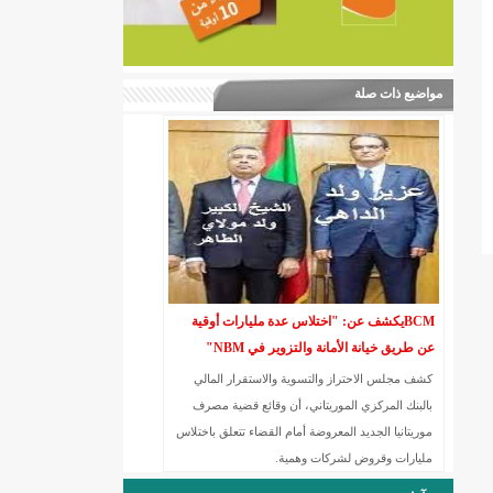
مواضيع ذات صلة
BCMيكشف عن: "اختلاس عدة مليارات أوقية
عن طريق خيانة الأمانة والتزوير في NBM"
كشف مجلس الاحتراز والتسویة والاستقرار المالي
بالبنك المركزي الموریتاني، أن وقائع قضیة مصرف
موریتانیا الجدید المعروضة أمام القضاء تتعلق باختلاس
ملیارات وقروض لشركات وھمیة.