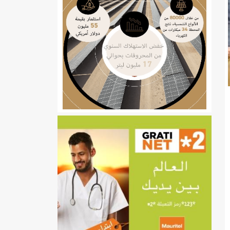
ي
تهام بعد قطع عطلة رئيسها/إينشيري
إينشيري
/إينشيري