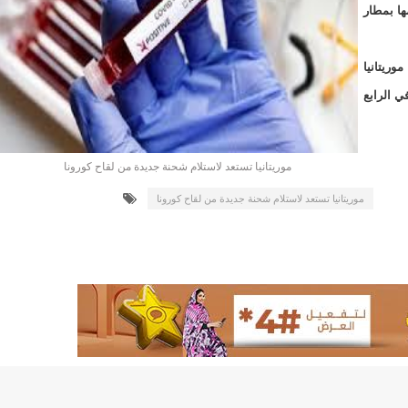
لد الشيخ سيديا يخطف الأضواء في الاستقبالات في روصو/إينشيري
ها بمطار
"شنقيتل" تعلن عن تعاون جديد مع شركة belN الاعلامية/إينشيري
وريتانيا
"شنقيتل" تعلن عن تعاون جديد مع شركة belN الاعلامية/إينشيري
في الرابع
"محاولة انقلاب" في النيجر قبل تنصيب الرئيس الجديد/إينشير
موريتانيا تستعد لاستلام شحنة جديدة من لقاح كورونا
 لصالح شركة "كنز ماينيغ“/إينشيري
موريتانيا تستعد لاستلام شحنة جديدة من لقاح كورونا
لة” إثر انهيار بئر تنقيب (أسماء)/إينشيري
"ملف العشرية" يصل غرفة الا
"موف موريتل"توزع سلالا غذائية على مئات الأسر بنواكشوط/
10عادات غذائية خاطئة يجب تجنبها في رمضان/إينشيري
1200سيارة مستوردة على متن باخرة ترسو ب"ميناء الصداقة"/إينشيري
1377يخضعون حاليا للحجر الصحي/إينشيري