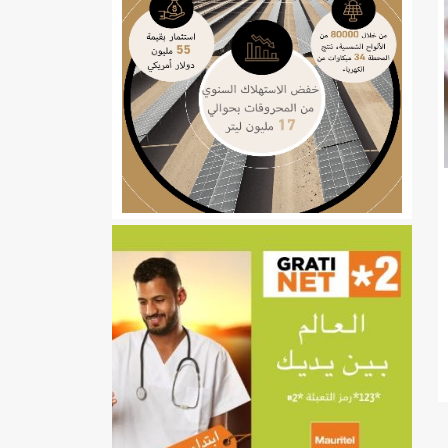
ي
تهام بعد قطع عطلة رئيسها/إينشيري
إينشيري
/إينشيري