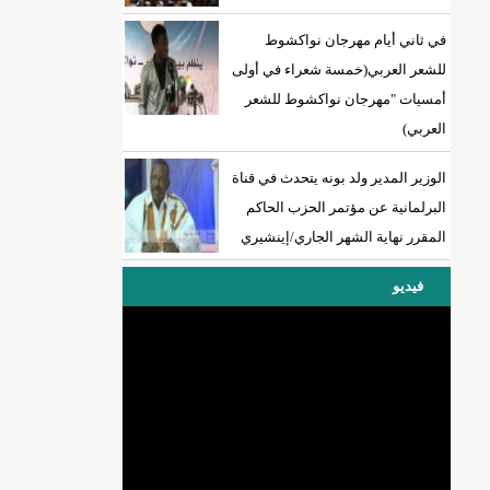
في ثاني أيام مهرجان نواكشوط
للشعر العربي(خمسة شعراء في أولى
أمسيات "مهرجان نواكشوط للشعر
العربي)
الوزير المدير ولد بونه يتحدث في قناة
البرلمانية عن مؤتمر الحزب الحاكم
المقرر نهاية الشهر الجاري/إينشيري
فيديو
DREN جديد لولاية نواذييو/إينشيري