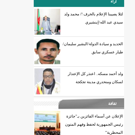
آراء
لئلا يصيبنا الإعلام بالخرف !/ محمد ولد
سيدي عبد الله/إينشيري
18إصابة جديدة بكورونا و7 حالات شفاء/إينشيري
الحديد و سيادة الدولة/البشير سليمان/
طيار عسكري سابق
ولد أحمد مسكه.. اعتذر كل الإعتذار
لسكان ومنحدري مدينة تجكجة
ثقافة
الإعلان عن أسماء الفائزين بـ”جائزة
رئيس الجمهورية لحفظ وفهم المتون
المحظرية”