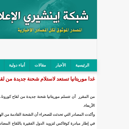
الرئيسية
الأخبار
مقالات
أنباء دولية
غدا موريتانيا تستعد لاستلام شحنة جديدة من لق
"أمن الطرق" يحجز سيارة شرطي بعد محاولته خرق الح
"الأعلى للتهذيب" يناقش مشروع القانون التوجيهي للنظ
من المقرر أن تتسلم موريتانيا شحنة جديدة من لقاح كورونا،
"الموريتانية" تقيم حفلا لتسليم جوائز "الإحياء الرمضاني 2021"/إينشي
الأربعاء.
وأكدت المصادر التي تحدثت للصحراء أن الشحنة القادمة من اله
"جائزة شيخ القراء" تعلن إنطلاق النسخة الخامسة من 
في إطار مبادرة كوفاكس لتزويد الدول الفقيرة باللقاح المضا