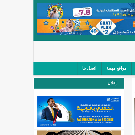
مواقع مهمة
اتصل بنا
 صغار الباعة في ملتقى طرق "كلینیك"/إينشيري
إعلان
 مطار نواكشوط (نص البيان)/إينشيري
المقبلة
لال'(أسماء)