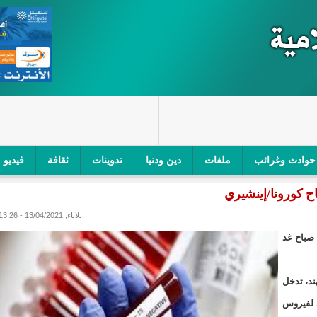
حوادث وغرائب
ملفات
دين ودنيا
تدوينات
ثقافة
فيديو
اح كورونا/إينشيري
اجز الأمني في نواكشوط الجنوبية/إينشيري
"أمن الطرق" یشن حملة على
ثلاثاء, 13/04/2021 - 13:26
ام التربوي/إينشيري
"الموريتانية للطيران"تصدر بيانا توضيحيا حول حادثة
 صباح غد
ري
"تواصل" يحدد مرشحيه للوائح الوطنية في الاستحقاقات 
ند، تدخل
مسابقة قرآنية/إينشيري
"حساسیة" متصاعدة بین وزیرتین في حكومة ولد ب
د لفيروس