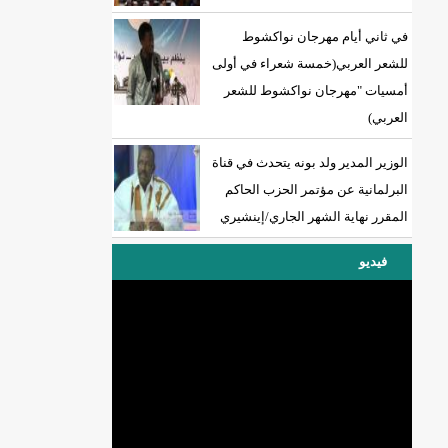
في ثاني أيام مهرجان نواكشوط
للشعر العربي(خمسة شعراء في أولى
أمسيات "مهرجان نواكشوط للشعر
العربي)
الوزير المدير ولد بونه يتحدث في قناة
البرلمانية عن مؤتمر الحزب الحاكم
المقرر نهاية الشهر الجاري/إينشيري
فيديو
DREN جديد لولاية نواذييو/إينشيري