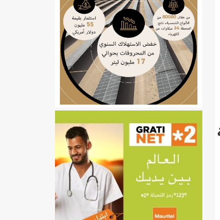
ي
تهام بعد قطع عطلة رئيسها/إينشيري
إينشيري
/إينشيري