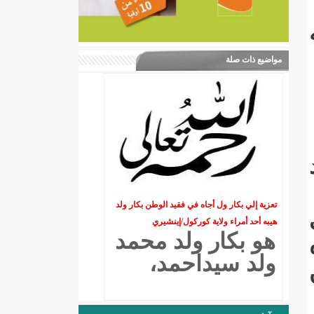
مواضيع ذات صلة
تعزية إلي بكار ول أجاه في فقيد الوطن بكار ولد
هيبه أحد أمراء ولاية كوركول/إينشيري
هو بكار ولد محمد
ولد سيداحمد،