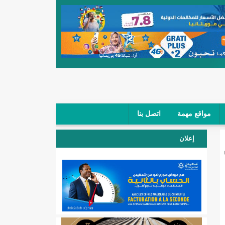
مواقع مهمة
اتصل بنا
 صغار الباعة في ملتقى طرق "كلینیك"/إينشيري
إعلان
 مطار نواكشوط (نص البيان)/إينشيري
المقبلة
لال'(أسماء)