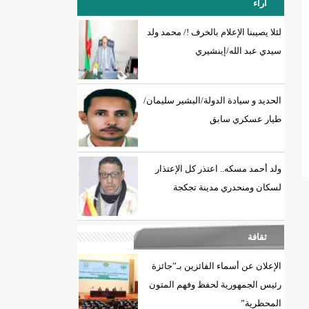
آراء
لئلا يصيبنا الإعلام بالخرف !/ محمد ولد
سيدي عبد الله/إينشيري
18إصابة جديدة بكورونا و7 حالات شفاء/إينشيري
الحديد و سيادة الدولة/البشير سليمان/
طيار عسكري سابق
ولد أحمد مسكه.. اعتذر كل الإعتذار
لسكان ومنحدري مدينة تجكجة
ثقافة
الإعلان عن أسماء الفائزين بـ”جائزة
رئيس الجمهورية لحفظ وفهم المتون
المحظرية”