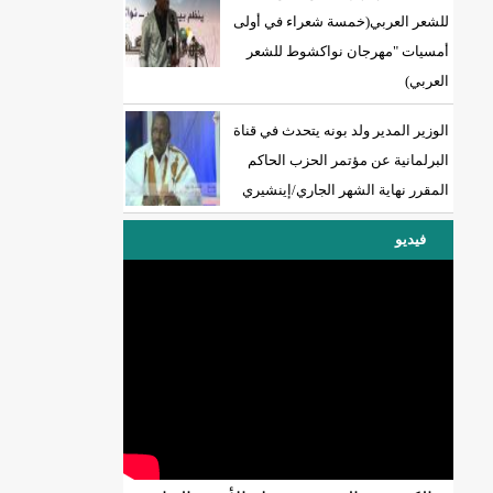
للشعر العربي(خمسة شعراء في أولى
أمسيات "مهرجان نواكشوط للشعر
العربي)
الوزير المدير ولد بونه يتحدث في قناة
البرلمانية عن مؤتمر الحزب الحاكم
المقرر نهاية الشهر الجاري/إينشيري
فيديو
)/إينشيري
ي
ي
ي