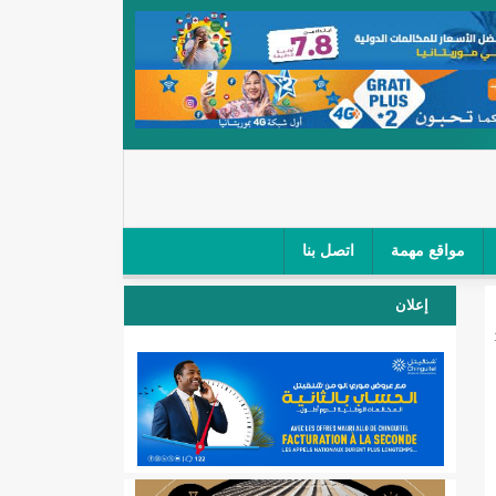
مواقع مهمة
اتصل بنا
 صغار الباعة في ملتقى طرق "كلینیك"/إينشيري
إعلان
 مطار نواكشوط (نص البيان)/إينشيري
المقبلة
لال'(أسماء)