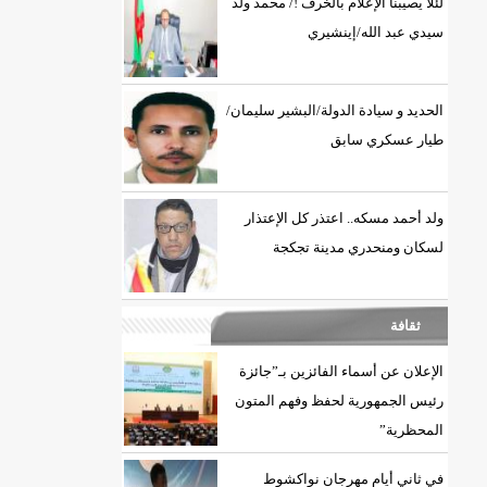
لئلا يصيبنا الإعلام بالخرف !/ محمد ولد
سيدي عبد الله/إينشيري
الحديد و سيادة الدولة/البشير سليمان/
طيار عسكري سابق
ولد أحمد مسكه.. اعتذر كل الإعتذار
لسكان ومنحدري مدينة تجكجة
ثقافة
الإعلان عن أسماء الفائزين بـ”جائزة
رئيس الجمهورية لحفظ وفهم المتون
المحظرية”
في ثاني أيام مهرجان نواكشوط