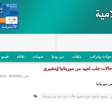
حوادث وغرائب
ملفات
دين ودنيا
تدوينات
ثقافة
فيديو
ات جلب لعبيد من موريتانيا/إينشيري
اجز الأمني في نواكشوط الجنوبية/إينشيري
"أمن الطرق" یشن حملة على
اثنين, 28/06/2021 - 18:10
ام التربوي/إينشيري
"الموريتانية للطيران"تصدر بيانا توضيحيا حول حادثة
 موريتانيا
ري
"تواصل" يحدد مرشحيه للوائح الوطنية في الاستحقاقات 
.. يوضح ملابسات فرية حصول حالات جلب لعبيد من موريتانيا
مسابقة قرآنية/إينشيري
"حساسیة" متصاعدة بین وزیرتین في حكومة ولد ب