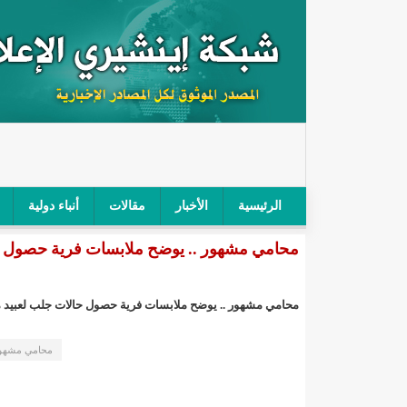
الرئيسية
الأخبار
مقالات
أنباء دولية
محامي مشهور .. يوضح ملابسات فرية حصول حال
"أمن الطرق" يحجز سيارة شرطي بعد محاولته خرق الح
"الأعلى للتهذيب" يناقش مشروع القانون التوجيهي للنظ
محامي مشهور .. يوضح ملابسات فرية حصول حالات جلب لعبيد من
"الموريتانية" تقيم حفلا لتسليم جوائز "الإحياء الرمضاني 2021"/إينشي
محامي مشهور 
"جائزة شيخ القراء" تعلن إنطلاق النسخة الخامسة من 