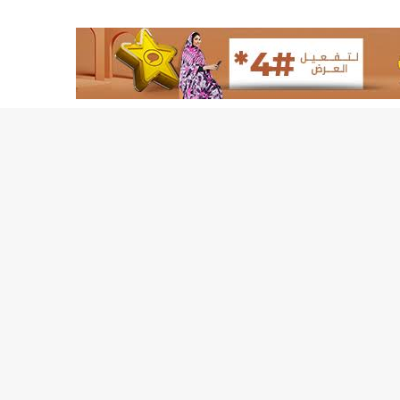
لد الشيخ سيديا يخطف الأضواء في الاستقبالات في روصو/إينشيري
"شنقيتل" تعلن عن تعاون جديد مع شركة belN الاعلامية/إينشيري
"شنقيتل" تعلن عن تعاون جديد مع شركة belN الاعلامية/إينشيري
"محاولة انقلاب" في النيجر قبل تنصيب الرئيس الجديد/إينشير
 لصالح شركة "كنز ماينيغ“/إينشيري
لة” إثر انهيار بئر تنقيب (أسماء)/إينشيري
"ملف العشرية" يصل غرفة الا
"موف موريتل"توزع سلالا غذائية على مئات الأسر بنواكشوط/
10عادات غذائية خاطئة يجب تجنبها في رمضان/إينشيري
1200سيارة مستوردة على متن باخرة ترسو ب"ميناء الصداقة"/إينشيري
1377يخضعون حاليا للحجر الصحي/إينشيري