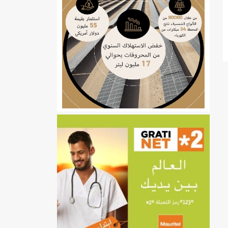
ي
تهام بعد قطع عطلة رئيسها/إينشيري
إينشيري
/إينشيري