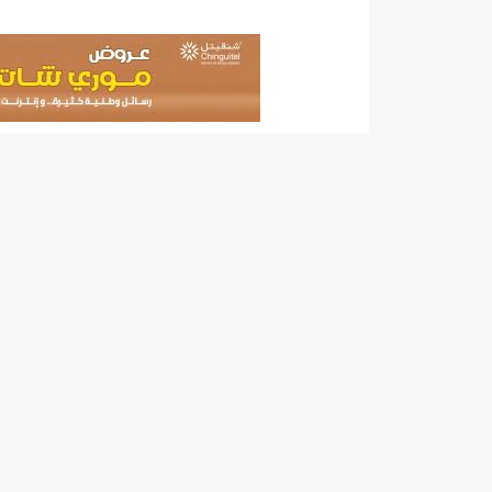
"حلف الوفاق الوطني" بقيادة العلامة الشيخ الفخامة و
"شنقيتل" تعلن عن تعاون جديد مع شركة belN الاعلامية/إينشيري
"شنقيتل" تعلن عن تعاون جديد مع شركة belN الاعلامية/إينشيري
"شنقيتل" تعلن عن تعاون جديد مع شركة belN الاعلامية/إينشيري
"معادن موريتانيا" تتراجع عن إتفاق مع شركات التعدين
"معادن موريتانيا" تسبب في وفاة منقب في “منطقة ازكو
"موريتل"تحمل العلامة التجارية الجديدة(Moov Mauritel)/إينشيري
10عادات غذائية خاطئة يجب تجنبها في رمضان/إينشيري
11وفاة شخصا في حادث سير غرب بوتلميت و غزواني يعزي/إينشيري
12دولة بينها موريتانيا تشارك في مناورات عسكرية/إينشيري